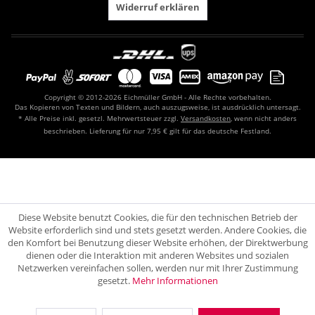
Widerruf erklären
Copyright © 2012-2026 Eichmüller GmbH - Alle Rechte vorbehalten.
Das Kopieren von Texten und Bildern, auch auszugsweise, ist ausdrücklich untersagt.
* Alle Preise inkl. gesetzl. Mehrwertsteuer zzgl.
Versandkosten
, wenn nicht anders
beschrieben. Lieferung für nur 7,95 € gilt für das deutsche Festland.
Diese Website benutzt Cookies, die für den technischen Betrieb der
Website erforderlich sind und stets gesetzt werden. Andere Cookies, die
den Komfort bei Benutzung dieser Website erhöhen, der Direktwerbung
dienen oder die Interaktion mit anderen Websites und sozialen
Netzwerken vereinfachen sollen, werden nur mit Ihrer Zustimmung
gesetzt.
Mehr Informationen