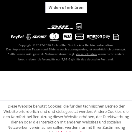
Widerruf erklären
Copyright © 2012-2026 Eichmüller GmbH - Alle Rechte vorbehalten.
Das Kopieren von Texten und Bildern, auch auszugsweise, ist ausdrücklich untersagt.
* Alle Preise inkl. gesetzl. Mehrwertsteuer zzgl.
Versandkosten
, wenn nicht anders
beschrieben. Lieferung für nur 7,95 € gilt für das deutsche Festland.
Diese Website benutzt Cookies, die für den technischen Betrieb der
Website erforderlich sind und stets gesetzt werden. Andere Cookies, die
den Komfort bei Benutzung dieser Website erhöhen, der Direktwerbung
dienen oder die Interaktion mit anderen Websites und sozialen
Netzwerken vereinfachen sollen, werden nur mit Ihrer Zustimmung