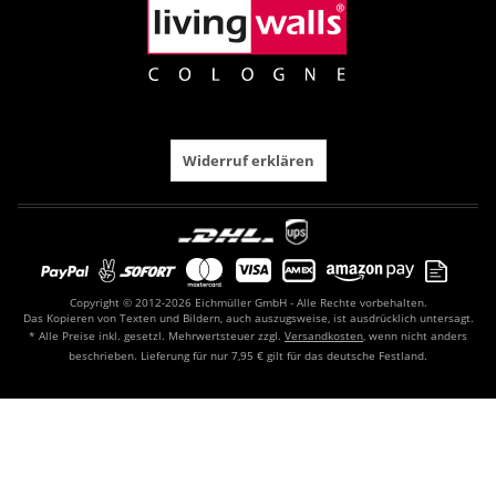
Widerruf erklären
Copyright © 2012-2026 Eichmüller GmbH - Alle Rechte vorbehalten.
Das Kopieren von Texten und Bildern, auch auszugsweise, ist ausdrücklich untersagt.
* Alle Preise inkl. gesetzl. Mehrwertsteuer zzgl.
Versandkosten
, wenn nicht anders
beschrieben. Lieferung für nur 7,95 € gilt für das deutsche Festland.