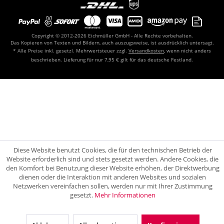
Copyright © 2012-2026 Eichmüller GmbH - Alle Rechte vorbehalten.
Das Kopieren von Texten und Bildern, auch auszugsweise, ist ausdrücklich untersagt.
* Alle Preise inkl. gesetzl. Mehrwertsteuer zzgl.
Versandkosten
, wenn nicht anders
beschrieben. Lieferung für nur 7,95 € gilt für das deutsche Festland.
Diese Website benutzt Cookies, die für den technischen Betrieb der
Website erforderlich sind und stets gesetzt werden. Andere Cookies, die
den Komfort bei Benutzung dieser Website erhöhen, der Direktwerbung
dienen oder die Interaktion mit anderen Websites und sozialen
Netzwerken vereinfachen sollen, werden nur mit Ihrer Zustimmung
gesetzt.
Mehr Informationen