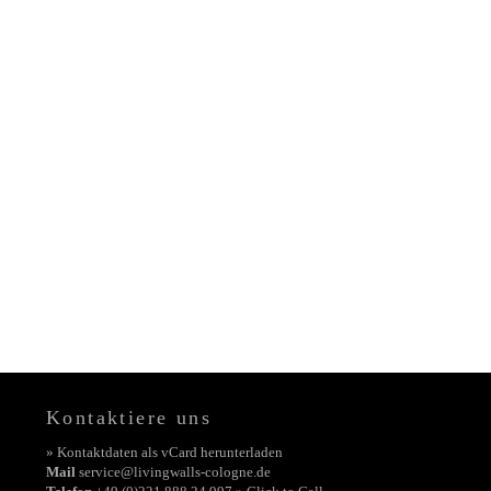
Kontaktiere uns
» Kontaktdaten als vCard herunterladen
Mail
service@livingwalls-cologne.de