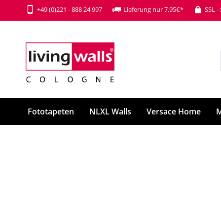
+49 (0)221 - 888 24 997
Lieferung nur 7,95€*
SSL -
Fototapeten
NLXL Walls
Versace Home
M