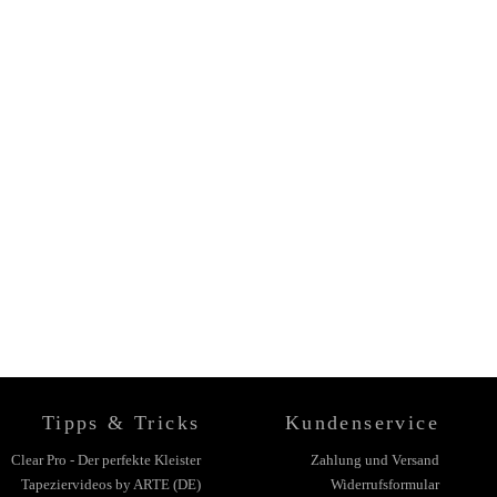
Tipps & Tricks
Kundenservice
Clear Pro - Der perfekte Kleister
Zahlung und Versand
Tapeziervideos by ARTE (DE)
Widerrufsformular