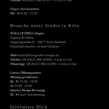
Telefon
+49 (0)221 888 24 997 » Click to Call
Unsere Servicezeiten
Mo - Fr
9.00 - 15.30
Besuche unser Studio in Köln
WALLSTUDIO Cologne
Tapeten & Farben
Vorgebirgstraße 65 · 50677 Köln-Südstadt
Parkmöglichkeiten vor dem Gebäude
Mail
studio@livingwalls-cologne.de
Telefon
+49 (0)221 888 24 999 » Click to Call
WhatsApp
+49 (0)221 888 24 999 » Click to Chat
Unsere Öffnungszeiten
Montag geschlossen
Di - Fr
10.00 - 18.00
Sa
10.00 - 16.00
Interior Design Beratung
Di - Fr
nach Vereinbarung
Informiere Dich