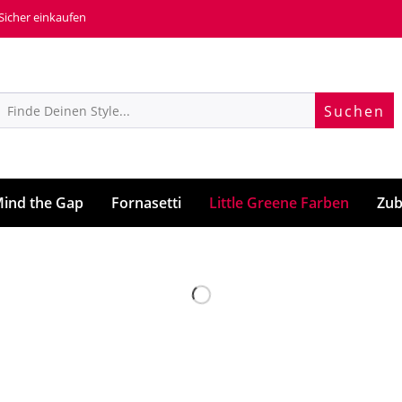
 Sicher einkaufen
Suchen
ind the Gap
Fornasetti
Little Greene Farben
Zub