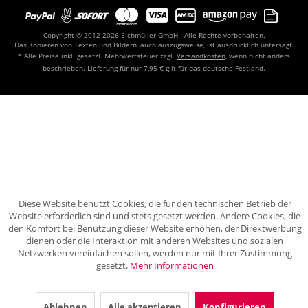
Copyright © 2012-2026 Eichmüller GmbH - Alle Rechte vorbehalten.
Das Kopieren von Texten und Bildern, auch auszugsweise, ist ausdrücklich untersagt.
* Alle Preise inkl. gesetzl. Mehrwertsteuer zzgl.
Versandkosten
, wenn nicht anders
beschrieben. Lieferung für nur 7,95 € gilt für das deutsche Festland.
Diese Website benutzt Cookies, die für den technischen Betrieb der
Website erforderlich sind und stets gesetzt werden. Andere Cookies, die
den Komfort bei Benutzung dieser Website erhöhen, der Direktwerbung
dienen oder die Interaktion mit anderen Websites und sozialen
Netzwerken vereinfachen sollen, werden nur mit Ihrer Zustimmung
gesetzt.
Mehr Informationen
Ablehnen
Alle akzeptieren
Konfigurieren