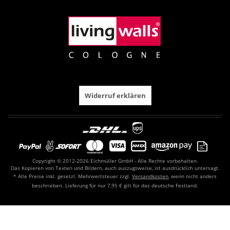
Widerruf erklären
Copyright © 2012-2026 Eichmüller GmbH - Alle Rechte vorbehalten.
Das Kopieren von Texten und Bildern, auch auszugsweise, ist ausdrücklich untersagt.
* Alle Preise inkl. gesetzl. Mehrwertsteuer zzgl.
Versandkosten
, wenn nicht anders
beschrieben. Lieferung für nur 7,95 € gilt für das deutsche Festland.