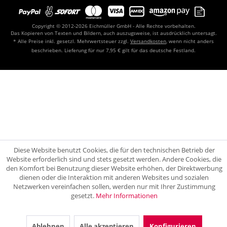
Copyright © 2012-2026 Eichmüller GmbH - Alle Rechte vorbehalten.
Das Kopieren von Texten und Bildern, auch auszugsweise, ist ausdrücklich untersagt.
* Alle Preise inkl. gesetzl. Mehrwertsteuer zzgl.
Versandkosten
, wenn nicht anders
beschrieben. Lieferung für nur 7,95 € gilt für das deutsche Festland.
Diese Website benutzt Cookies, die für den technischen Betrieb der
Website erforderlich sind und stets gesetzt werden. Andere Cookies, die
den Komfort bei Benutzung dieser Website erhöhen, der Direktwerbung
dienen oder die Interaktion mit anderen Websites und sozialen
Netzwerken vereinfachen sollen, werden nur mit Ihrer Zustimmung
gesetzt.
Mehr Informationen
Ablehnen
Alle akzeptieren
Konfigurieren