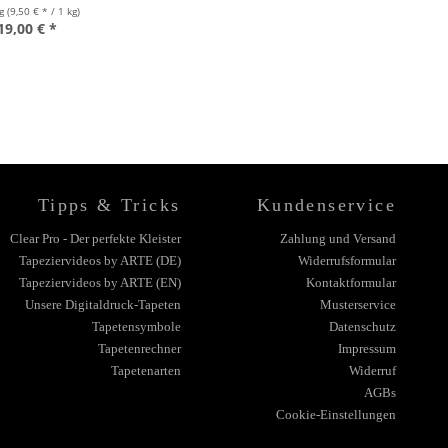
kg
(9,50 € * / 1 kg)
19,00 € *
Tipps & Tricks
Kundenservice
Clear Pro - Der perfekte Kleister
Zahlung und Versand
Tapeziervideos by ARTE (DE)
Widerrufsformular
Tapeziervideos by ARTE (EN)
Kontaktformular
Unsere Digitaldruck-Tapeten
Musterservice
Tapetensymbole
Datenschutz
Tapetenrechner
Impressum
Tapetenarten
Widerruf
AGBs
Cookie-Einstellungen