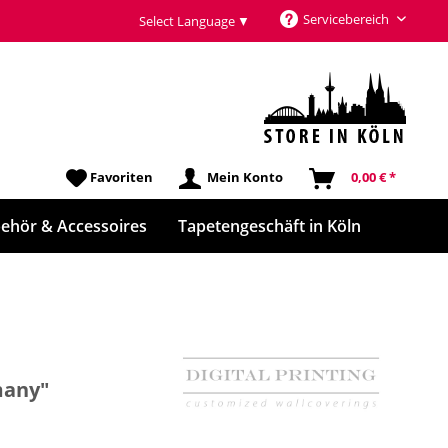
Servicebereich
Select Language
▼
Favoriten
Mein Konto
0,00 € *
ehör & Accessoires
Tapetengeschäft in Köln
many"