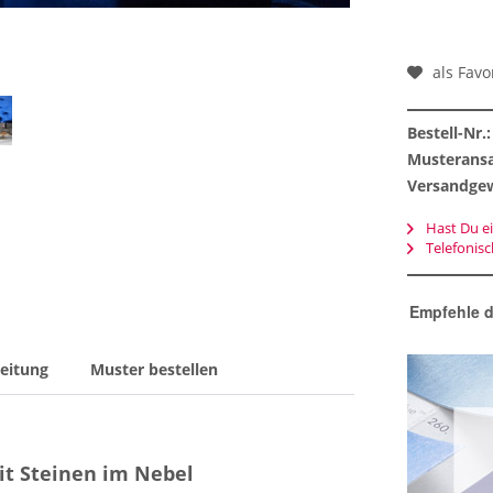
als Favo
Bestell-Nr.:
Musteransa
Versandgew
Hast Du ei
Telefonis
Empfehle d
eitung
Muster bestellen
t Steinen im Nebel