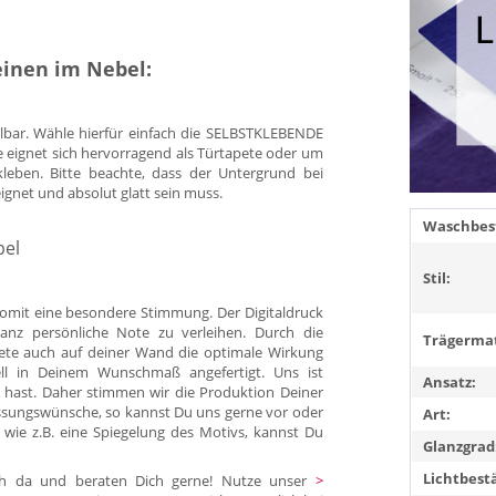
einen im Nebel:
llbar. Wähle hierfür einfach die SELBSTKLEBENDE
e eignet sich hervorragend als Türtapete oder um
kleben. Bitte beachte, dass der Untergrund bei
eignet und absolut glatt sein muss.
Waschbest
bel
Stil:
omit eine besondere Stimmung. Der Digitaldruck
anz persönliche Note zu verleihen. Durch die
Trägermat
pete auch auf deiner Wand die optimale Wirkung
duell in Deinem Wunschmaß angefertigt. Uns ist
Ansatz:
 hast. Daher stimmen wir die Produktion Deiner
ssungswünsche, so kannst Du uns gerne vor oder
Art:
 wie z.B. eine Spiegelung des Motivs, kannst Du
Glanzgrad
Lichtbest
Dich da und beraten Dich gerne! Nutze unser
>