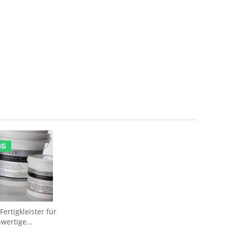
NG
ertigkleister für
wertige...