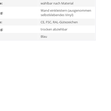
e:
wählbar nach Material
Wand einkleistern (ausgenommen
g:
selbstklebendes Vinyl)
e:
CE, FSC, RAL-Gütezeichen
g:
trocken abziehbar
Blau