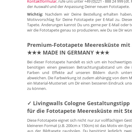
Kontaktformular
, rufe uns unter +49 (0)221 - 888 24 999 (dt
der Auswahl und der Anpassung Deiner neuen Fototapete.
Wichtig:
Nachdem wir Deine Bestellung erhalten haben,
Motivvorschlag für Deine Fototapete per E-Mail zu. Diese
Tapete. Änderungen kannst Du uns gerne per E-Mail oder tele
wir die Fototapete genau so produzieren, wie Du sie Dir wün
Premium-Fototapete Meeresküste mit 
★★★ MADE IN GERMANY ★★★
Bei dieser Fototapete handelt es sich um ein hochwertig
benötigen einen gewissen Betrachtungsabstand um die id
Farben und Effekte auf unseren Bildern durch untersc
abweichen. Die Farbwirkung ist zudem abhängig von dem Mate
ein Material-Musterset um Dir einen besseren Eindruck uns
zu können.
✓ Livingwalls Cologne Gestaltungstipp
für die Fototapete Meeresküste mit St
Diese Fototapete eignet sich nicht nur zur vollflächigen Ge
kleineren Format (z.B. 200cm x 150cm) ist das Motiv ein E
aus der Bildtapete rausholen. Du benötigst lediglich zwei 