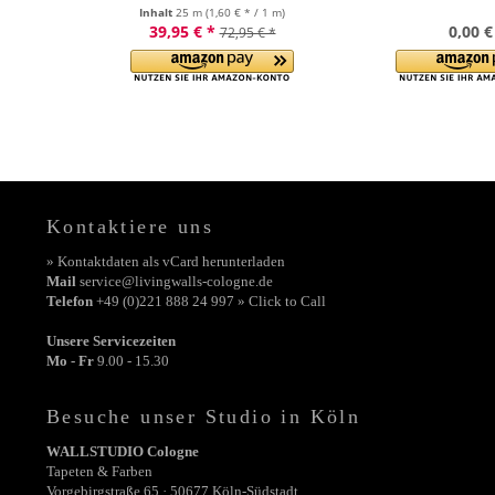
Inhalt
25 m
(1,60 € * / 1 m)
39,95 € *
0,00 €
72,95 € *
Kontaktiere uns
» Kontaktdaten als vCard herunterladen
Mail
service@livingwalls-cologne.de
Telefon
+49 (0)221 888 24 997 » Click to Call
Unsere Servicezeiten
Mo - Fr
9.00 - 15.30
Besuche unser Studio in Köln
WALLSTUDIO Cologne
Tapeten & Farben
Vorgebirgstraße 65 · 50677 Köln-Südstadt