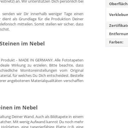
. Festnetz) an. Wir unterstützen Dich persönlich bei
Oberfläch
 senden wir Dir innerhalb weniger Tage einen
Verklebun
r dient als Grundlage für die Produktion Deiner
fonisch mitteilen. Somit stellen wir sicher, dass
Zertifikat
schst.
Entfernun
Farben:
Steinen im Nebel
es Produkt - MADE IN GERMANY. Alle Fototapeten
eale Wirkung zu erzielen. Bitte beachte, dass
hiedliche Monitoreinstellungen vom Original
rial, für welches Du Dich entscheidest. Bestelle
erer angebotenen Materialqualitäten verschaffen
einen im Nebel
staltung Deiner Wand. Auch als Bildtapete in einem
yecatcher. Mit wenig Aufwand kannst Du noch mehr
Holzlatten, eine tapezierfähige Platte (z.B. eine