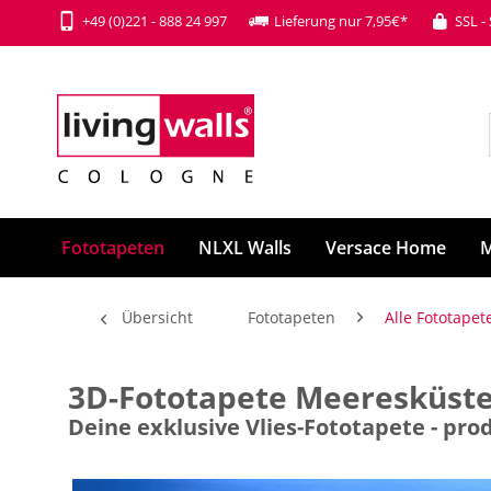
+49 (0)221 - 888 24 997
Lieferung nur 7,95€*
SSL -
Fototapeten
NLXL Walls
Versace Home
M
Übersicht
Fototapeten
Alle Fototapet
3D-Fototapete Meeresküste
Deine exklusive Vlies-Fototapete - p