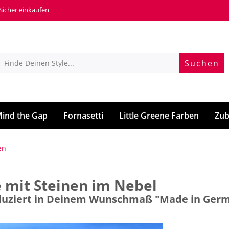
 Sicher einkaufen
Suchen
ind the Gap
Fornasetti
Little Greene Farben
Zub
en
 mit Steinen im Nebel
roduziert in Deinem Wunschmaß "Made in Ger