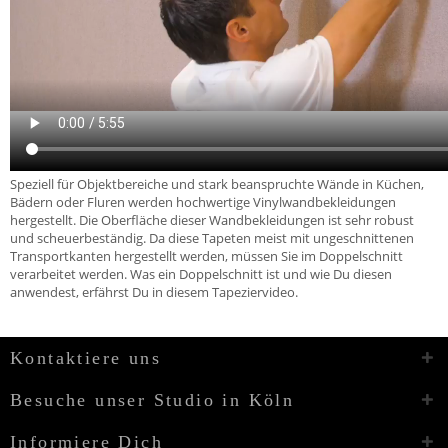
Speziell für Objektbereiche und stark beanspruchte Wände in Küchen,
Bädern oder Fluren werden hochwertige Vinylwandbekleidungen
hergestellt. Die Oberfläche dieser Wandbekleidungen ist sehr robust
und scheuerbeständig. Da diese Tapeten meist mit ungeschnittenen
Transportkanten hergestellt werden, müssen Sie im Doppelschnitt
verarbeitet werden. Was ein Doppelschnitt ist und wie Du diesen
anwendest, erfährst Du in diesem Tapeziervideo.
Kontaktiere uns
Besuche unser Studio in Köln
Informiere Dich