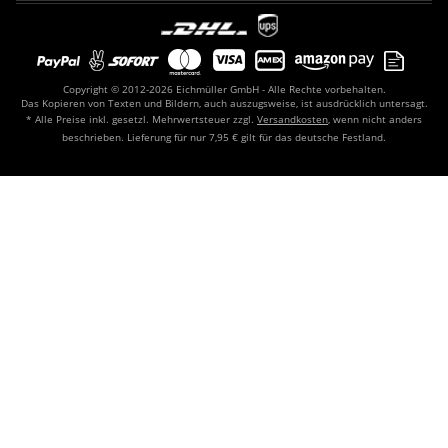
Copyright © 2012-2026 Eichmüller GmbH - Alle Rechte vorbehalten.
Das Kopieren von Texten und Bildern, auch auszugsweise, ist ausdrücklich untersagt.
* Alle Preise inkl. gesetzl. Mehrwertsteuer zzgl.
Versandkosten
, wenn nicht anders
beschrieben. Lieferung für nur 7,95 € gilt für das deutsche Festland.