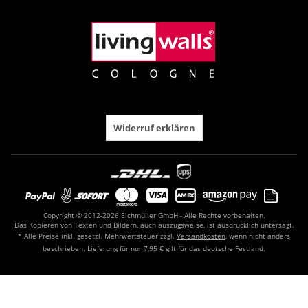
Widerruf erklären
Copyright © 2012-2026 Eichmüller GmbH - Alle Rechte vorbehalten.
Das Kopieren von Texten und Bildern, auch auszugsweise, ist ausdrücklich untersagt.
* Alle Preise inkl. gesetzl. Mehrwertsteuer zzgl.
Versandkosten
, wenn nicht anders
beschrieben. Lieferung für nur 7,95 € gilt für das deutsche Festland.