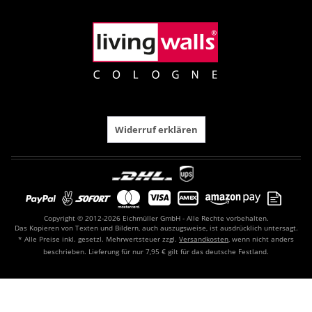
Widerruf erklären
Copyright © 2012-2026 Eichmüller GmbH - Alle Rechte vorbehalten.
Das Kopieren von Texten und Bildern, auch auszugsweise, ist ausdrücklich untersagt.
* Alle Preise inkl. gesetzl. Mehrwertsteuer zzgl.
Versandkosten
, wenn nicht anders
beschrieben. Lieferung für nur 7,95 € gilt für das deutsche Festland.