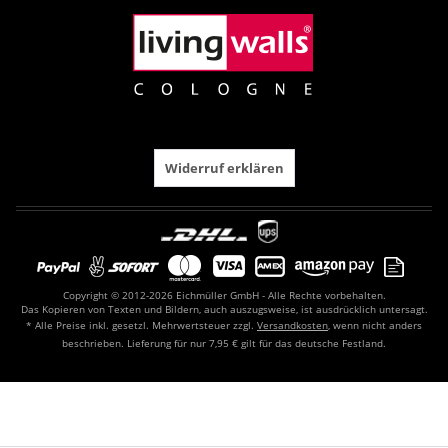
Widerruf erklären
Copyright © 2012-2026 Eichmüller GmbH - Alle Rechte vorbehalten.
Das Kopieren von Texten und Bildern, auch auszugsweise, ist ausdrücklich untersagt.
* Alle Preise inkl. gesetzl. Mehrwertsteuer zzgl.
Versandkosten
, wenn nicht anders
beschrieben. Lieferung für nur 7,95 € gilt für das deutsche Festland.