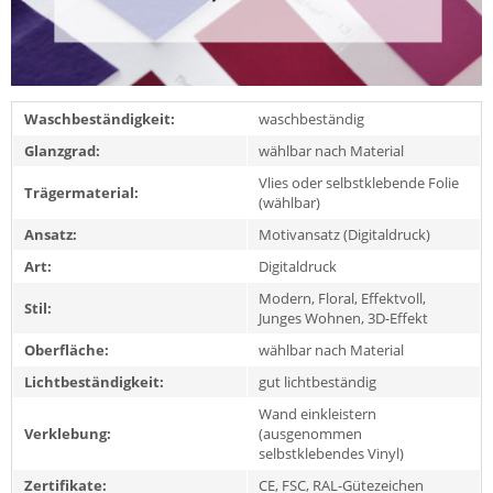
Waschbeständigkeit:
waschbeständig
Glanzgrad:
wählbar nach Material
Vlies oder selbstklebende Folie
Trägermaterial:
(wählbar)
Ansatz:
Motivansatz (Digitaldruck)
Art:
Digitaldruck
Modern, Floral, Effektvoll,
Stil:
Junges Wohnen, 3D-Effekt
Oberfläche:
wählbar nach Material
Lichtbeständigkeit:
gut lichtbeständig
Wand einkleistern
Verklebung:
(ausgenommen
selbstklebendes Vinyl)
Zertifikate:
CE, FSC, RAL-Gütezeichen