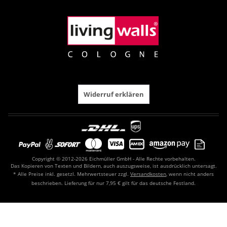
Widerruf erklären
Copyright © 2012-2026 Eichmüller GmbH - Alle Rechte vorbehalten.
Das Kopieren von Texten und Bildern, auch auszugsweise, ist ausdrücklich untersagt.
* Alle Preise inkl. gesetzl. Mehrwertsteuer zzgl.
Versandkosten
, wenn nicht anders
beschrieben. Lieferung für nur 7,95 € gilt für das deutsche Festland.