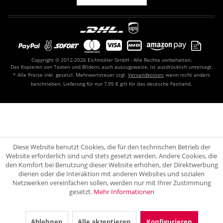
Copyright © 2012-2026 Eichmüller GmbH - Alle Rechte vorbehalten.
Das Kopieren von Texten und Bildern, auch auszugsweise, ist ausdrücklich untersagt.
* Alle Preise inkl. gesetzl. Mehrwertsteuer zzgl.
Versandkosten
, wenn nicht anders
beschrieben. Lieferung für nur 7,95 € gilt für das deutsche Festland.
Diese Website benutzt Cookies, die für den technischen Betrieb der
Website erforderlich sind und stets gesetzt werden. Andere Cookies, die
den Komfort bei Benutzung dieser Website erhöhen, der Direktwerbung
dienen oder die Interaktion mit anderen Websites und sozialen
Netzwerken vereinfachen sollen, werden nur mit Ihrer Zustimmung
gesetzt.
Mehr Informationen
Ablehnen
Alle akzeptieren
Konfigurieren