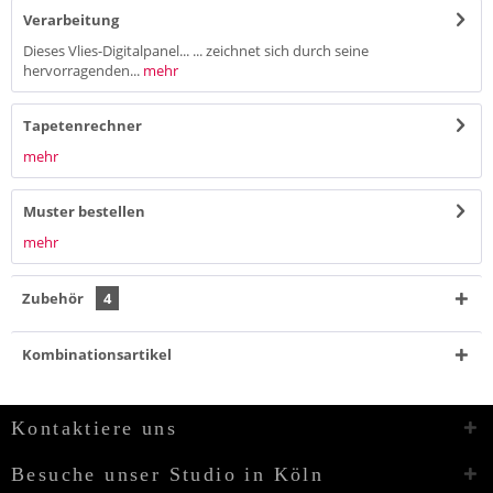
Verarbeitung
Dieses Vlies-Digitalpanel... ... zeichnet sich durch seine
hervorragenden...
mehr
Tapetenrechner
mehr
Muster bestellen
mehr
Zubehör
4
Kombinationsartikel
Kontaktiere uns
Besuche unser Studio in Köln