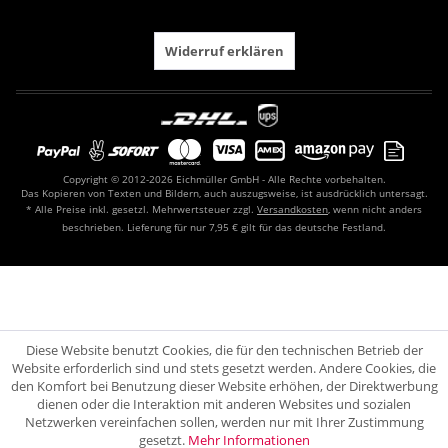
Widerruf erklären
Copyright © 2012-2026 Eichmüller GmbH - Alle Rechte vorbehalten.
Das Kopieren von Texten und Bildern, auch auszugsweise, ist ausdrücklich untersagt.
* Alle Preise inkl. gesetzl. Mehrwertsteuer zzgl.
Versandkosten
, wenn nicht anders
beschrieben. Lieferung für nur 7,95 € gilt für das deutsche Festland.
Diese Website benutzt Cookies, die für den technischen Betrieb der
Website erforderlich sind und stets gesetzt werden. Andere Cookies, die
den Komfort bei Benutzung dieser Website erhöhen, der Direktwerbung
dienen oder die Interaktion mit anderen Websites und sozialen
Netzwerken vereinfachen sollen, werden nur mit Ihrer Zustimmung
gesetzt.
Mehr Informationen