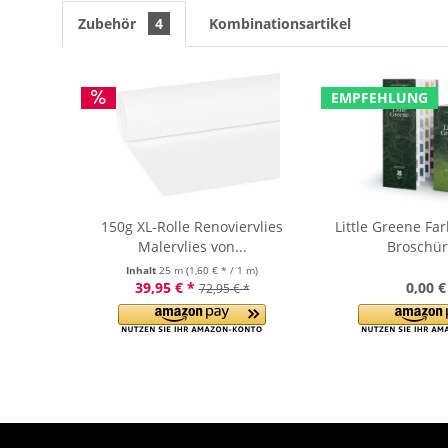
Zubehör
4
Kombinationsartikel
EMPFEHLUNG
150g XL-Rolle Renoviervlies
Little Greene Fa
Malervlies von...
Broschür
Inhalt
25 m
(1,60 € * / 1 m)
39,95 € *
0,00 €
72,95 € *