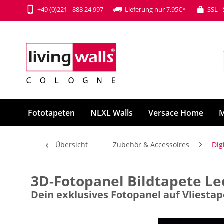
+49 (0)221 - 888 24 997
Lieferung nur 7,95€*
SSL -
Fototapeten
NLXL Walls
Versace Home
M
Übersicht
Zubehör & Accessoires
Dig
3D-Fotopanel Bildtapete L
Dein exklusives Fotopanel auf Vliesta