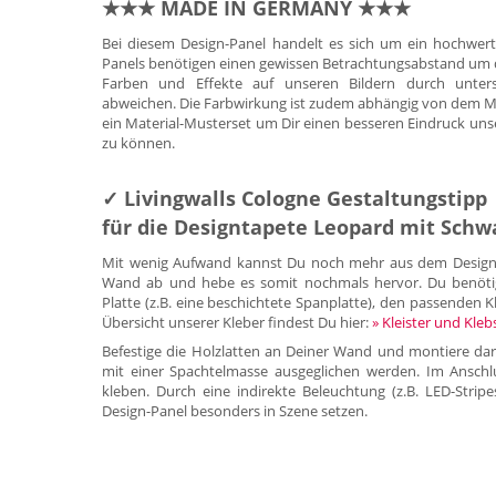
★★★ MADE IN GERMANY ★★★
Bei diesem Design-Panel handelt es sich um ein hochwer
Panels benötigen einen gewissen Betrachtungsabstand um die
Farben und Effekte auf unseren Bildern durch untersc
abweichen. Die Farbwirkung ist zudem abhängig von dem Mate
ein Material-Musterset um Dir einen besseren Eindruck uns
zu können.
✓ Livingwalls Cologne Gestaltungstipp
für die Designtapete Leopard mit Sch
Mit wenig Aufwand kannst Du noch mehr aus dem Design-P
Wand ab und hebe es somit nochmals hervor. Du benötigst 
Platte (z.B. eine beschichtete Spanplatte), den passenden Kl
Übersicht unserer Kleber findest Du hier:
» Kleister und Kleb
Befestige die Holzlatten an Deiner Wand und montiere dar
mit einer Spachtelmasse ausgeglichen werden. Im Anschl
kleben. Durch eine indirekte Beleuchtung (z.B. LED-Strip
Design-Panel besonders in Szene setzen.