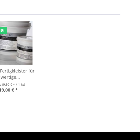
NG
ertigkleister für
wertige...
kg
(9,50 € * / 1 kg)
19,00 € *