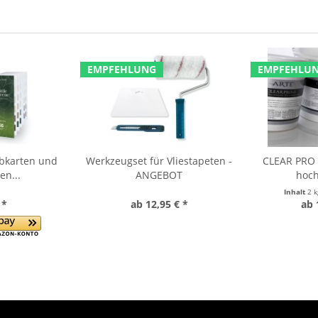
EMPFEHLUNG
EMPFEHLU
rbkarten und
Werkzeugset für Vliestapeten -
CLEAR PRO F
en...
ANGEBOT
hoch
Inhalt
2 
 *
ab 12,95 € *
ab 