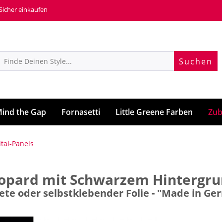
 Sicher einkaufen
Suchen
ind the Gap
Fornasetti
Little Greene Farben
Zub
ital-Panels
eopard mit Schwarzem Hintergr
pete oder selbstklebender Folie - "Made in G