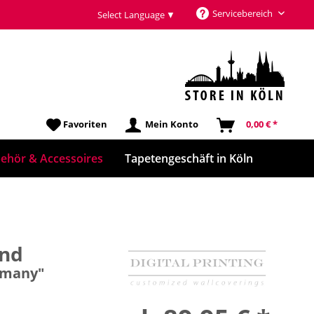
Servicebereich
Select Language
▼
Favoriten
Mein Konto
0,00 € *
ehör & Accessoires
Tapetengeschäft in Köln
und
ermany"