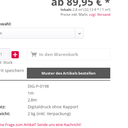
ab 89,95 € *
Inhalt:
2.8 m² (32,13 € * / 1 m²)
Preise inkl. MwSt.
zzgl. Versand
swahl:
In den
Warenkorb
t:
Stück
rit speichern
Muster des Artikels bestellen
DIG-P-0198
1m
2,8m
tz:
Digitaldruck ohne Rapport
icht:
2 kg (inkl. Verpackung)
ne Frage zum Artikel? Sende uns eine Nachricht!