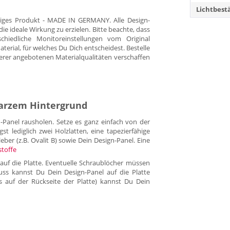
Lichtbest
tiges Produkt - MADE IN GERMANY. Alle Design-
 ideale Wirkung zu erzielen. Bitte beachte, dass
hiedliche Monitoreinstellungen vom Original
rial, für welches Du Dich entscheidest. Bestelle
erer angebotenen Materialqualitäten verschaffen
warzem Hintergrund
anel rausholen. Setze es ganz einfach von der
lediglich zwei Holzlatten, eine tapezierfähige
eber (z.B. Ovalit B) sowie Dein Design-Panel. Eine
stoffe
auf die Platte. Eventuelle Schraublöcher müssen
uss kannst Du Dein Design-Panel auf die Platte
es auf der Rückseite der Platte) kannst Du Dein