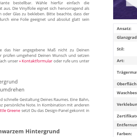
iante bestellbar. Wähle hierfür einfach die
us. Die Vinylfolie eignet sich hervorragend als
 oder Glas zu bekleben. Bitte beachte, dass der
durch eine Folie geeignet und absolut glatt sein
Ansatz:
Glanzgrad
Stil:
llte das hier angegebene Maß nicht zu Deinen
 Wir prüfen umgehend Deinen Wunsch und setzen
Art:
fach unser
» Kontaktformular
oder rufe uns unter
Trägermat
tergrund
Oberfläch
ndumdrehen
Waschbest
und schnelle Gestaltung Deines Raumes. Eine Bahn,
Verklebun
anz persönliche Note. In Kombination mit anderen
ttle Greene
setzt Du das Design-Panel gekonnt in
Zertifikat
Entfernun
chwarzem Hintergrund
Farben: