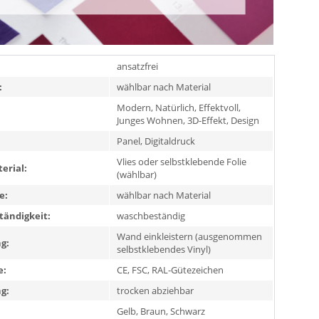
ansatzfrei
:
wählbar nach Material
Modern, Natürlich, Effektvoll,
Junges Wohnen, 3D-Effekt, Design
Panel, Digitaldruck
Vlies oder selbstklebende Folie
erial:
(wählbar)
e:
wählbar nach Material
ändigkeit:
waschbeständig
Wand einkleistern (ausgenommen
g:
selbstklebendes Vinyl)
e:
CE, FSC, RAL-Gütezeichen
g:
trocken abziehbar
Gelb, Braun, Schwarz