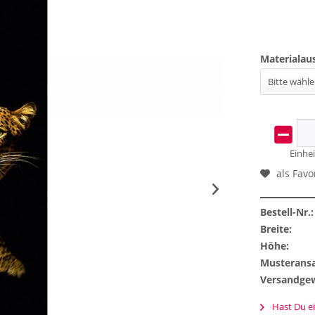
Materialau
Einhei
als Favo
Bestell-Nr.:
Breite:
Höhe:
Musteransa
Versandgew
Hast Du ei