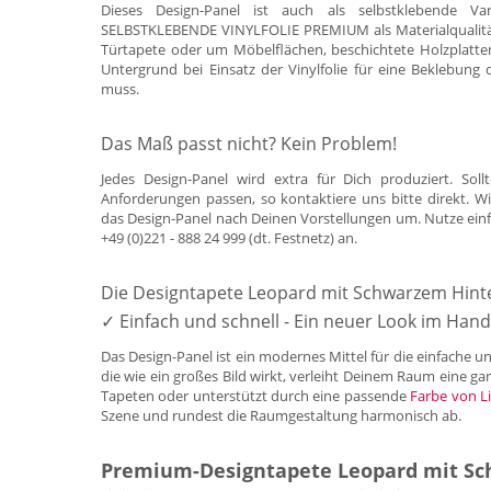
Dieses Design-Panel ist auch als selbstklebende Var
SELBSTKLEBENDE VINYLFOLIE PREMIUM als Materialqualität a
Türtapete oder um Möbelflächen, beschichtete Holzplatten
Untergrund bei Einsatz der Vinylfolie für eine Beklebung 
muss.
Das Maß passt nicht? Kein Problem!
Jedes Design-Panel wird extra für Dich produziert. So
Anforderungen passen, so kontaktiere uns bitte direkt.
das Design-Panel nach Deinen Vorstellungen um. Nutze ein
+49 (0)221 - 888 24 999 (dt. Festnetz) an.
Die Designtapete Leopard mit Schwarzem Hin
✓ Einfach und schnell - Ein neuer Look im Ha
Das Design-Panel ist ein modernes Mittel für die einfache 
die wie ein großes Bild wirkt, verleiht Deinem Raum eine g
Tapeten oder unterstützt durch eine passende
Farbe von Li
Szene und rundest die Raumgestaltung harmonisch ab.
Premium-Designtapete Leopard mit S