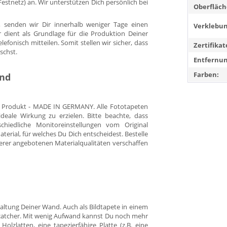
. Festnetz) an. Wir unterstützen Dich persönlich bei
Oberfläch
 senden wir Dir innerhalb weniger Tage einen
Verklebun
r dient als Grundlage für die Produktion Deiner
fonisch mitteilen. Somit stellen wir sicher, dass
Zertifikat
schst.
Entfernun
Farben:
and
es Produkt - MADE IN GERMANY. Alle Fototapeten
eale Wirkung zu erzielen. Bitte beachte, dass
hiedliche Monitoreinstellungen vom Original
rial, für welches Du Dich entscheidest. Bestelle
erer angebotenen Materialqualitäten verschaffen
staltung Deiner Wand. Auch als Bildtapete in einem
yecatcher. Mit wenig Aufwand kannst Du noch mehr
Holzlatten, eine tapezierfähige Platte (z.B. eine