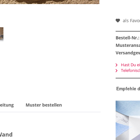
als Favo
Bestell-Nr.:
Musteransa
Versandgew
Hast Du ei
Telefonis
Empfehle d
eitung
Muster bestellen
 Wand