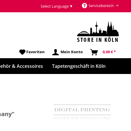
Servicebereich
Select Language
▼
Favoriten
Mein Konto
0,00 € *
ehör & Accessoires
Tapetengeschäft in Köln
many"