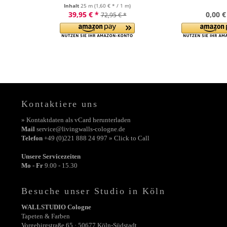
Inhalt
25 m
(1,60 € * / 1 m)
39,95 € *
0,00 €
72,95 € *
Kontaktiere uns
» Kontaktdaten als vCard herunterladen
Mail
service@livingwalls-cologne.de
Telefon
+49 (0)221 888 24 997 » Click to Call
Unsere Servicezeiten
Mo - Fr
9.00 - 15.30
Besuche unser Studio in Köln
WALLSTUDIO Cologne
Tapeten & Farben
Vorgebirgstraße 65 · 50677 Köln-Südstadt