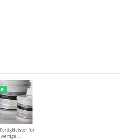
NG
ertigkleister für
wertige...