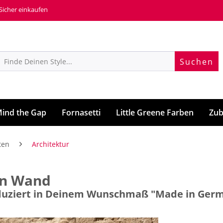
 Sicher einkaufen
Suchen
ind the Gap
Fornasetti
Little Greene Farben
Zub
ten
Architektur
in Wand
roduziert in Deinem Wunschmaß "Made in Ger