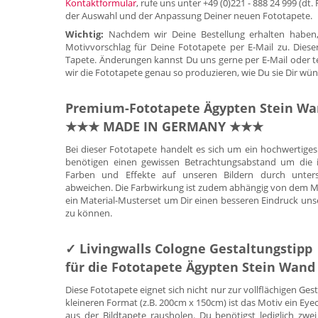
Kontaktformular
, rufe uns unter +49 (0)221 - 888 24 999 (dt
der Auswahl und der Anpassung Deiner neuen Fototapete.
Wichtig:
Nachdem wir Deine Bestellung erhalten haben,
Motivvorschlag für Deine Fototapete per E-Mail zu. Diese
Tapete. Änderungen kannst Du uns gerne per E-Mail oder tele
wir die Fototapete genau so produzieren, wie Du sie Dir wün
Premium-Fototapete Ägypten Stein W
★★★ MADE IN GERMANY ★★★
Bei dieser Fototapete handelt es sich um ein hochwertig
benötigen einen gewissen Betrachtungsabstand um die id
Farben und Effekte auf unseren Bildern durch untersc
abweichen. Die Farbwirkung ist zudem abhängig von dem Mate
ein Material-Musterset um Dir einen besseren Eindruck uns
zu können.
✓ Livingwalls Cologne Gestaltungstipp
für die Fototapete Ägypten Stein Wand
Diese Fototapete eignet sich nicht nur zur vollflächigen Ge
kleineren Format (z.B. 200cm x 150cm) ist das Motiv ein E
aus der Bildtapete rausholen. Du benötigst lediglich zwei 