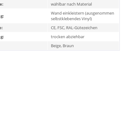
e:
wählbar nach Material
Wand einkleistern (ausgenommen
g:
selbstklebendes Vinyl)
e:
CE, FSC, RAL-Gütezeichen
g:
trocken abziehbar
Beige, Braun