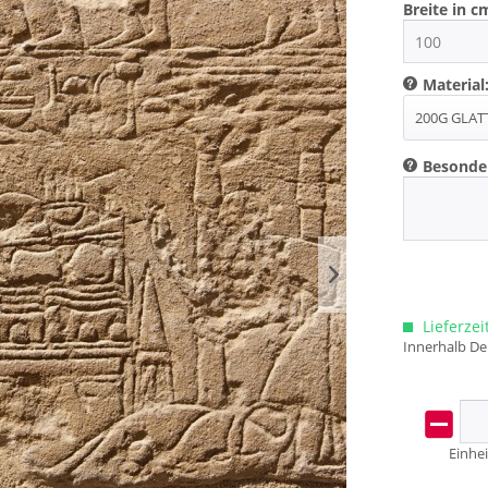
Breite in c
Material
Besonde
Lieferzei
Innerhalb De
Einhei