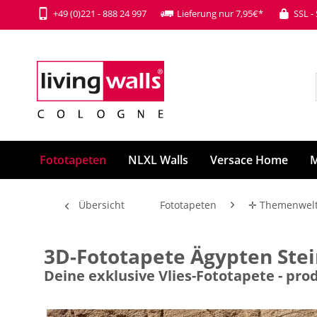
+49 (0)221 - 888 24 997
Lieferung nur 7,95€*
SSL -
Fototapeten
NLXL Walls
Versace Home
M
Übersicht
Fototapeten
✛ Themenwel
3D-Fototapete Ägypten Ste
Deine exklusive Vlies-Fototapete - p