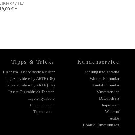
kg
(9,50 € * / 1 kg)
19,00 € *
Tipps & Tricks
Kundenservice
Clear Pro - Der perfekte Kleister
Zahlung und Versand
Tapeziervideos by ARTE (DE)
Widerrufsformular
Tapeziervideos by ARTE (EN)
Kontaktformular
Unsere Digitaldruck-Tapeten
Musterservice
Tapetensymbole
Datenschutz
Tapetenrechner
Impressum
Tapetenarten
Widerruf
AGBs
Cookie-Einstellungen