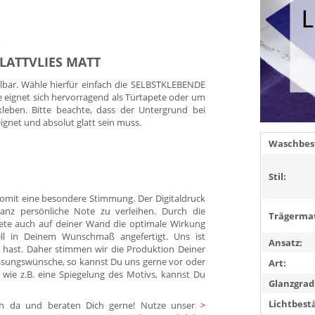
:
GLATTVLIES MATT
llbar. Wähle hierfür einfach die SELBSTKLEBENDE
e eignet sich hervorragend als Türtapete oder um
kleben. Bitte beachte, dass der Untergrund bei
eignet und absolut glatt sein muss.
Waschbest
Stil:
omit eine besondere Stimmung. Der Digitaldruck
anz persönliche Note zu verleihen. Durch die
Trägermat
pete auch auf deiner Wand die optimale Wirkung
duell in Deinem Wunschmaß angefertigt. Uns ist
Ansatz:
 hast. Daher stimmen wir die Produktion Deiner
ssungswünsche, so kannst Du uns gerne vor oder
Art:
 wie z.B. eine Spiegelung des Motivs, kannst Du
Glanzgrad
Lichtbest
Dich da und beraten Dich gerne! Nutze unser
>