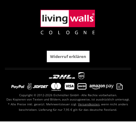
Widerruf erklären
Copyright © 2012-2026 Eichmüller GmbH - Alle Rechte vorbehalten.
Das Kopieren von Texten und Bildern, auch auszugsweise, ist ausdrücklich untersagt.
* Alle Preise inkl. gesetzl. Mehrwertsteuer zzgl.
Versandkosten
, wenn nicht anders
beschrieben. Lieferung für nur 7,95 € gilt für das deutsche Festland.