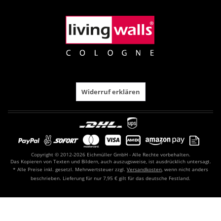
Widerruf erklären
Copyright © 2012-2026 Eichmüller GmbH - Alle Rechte vorbehalten.
Das Kopieren von Texten und Bildern, auch auszugsweise, ist ausdrücklich untersagt.
* Alle Preise inkl. gesetzl. Mehrwertsteuer zzgl.
Versandkosten
, wenn nicht anders
beschrieben. Lieferung für nur 7,95 € gilt für das deutsche Festland.