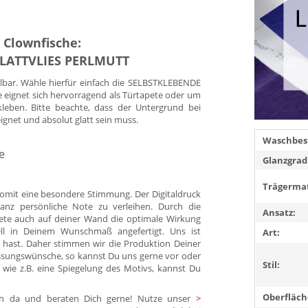
 Clownfische:
GLATTVLIES PERLMUTT
llbar. Wähle hierfür einfach die SELBSTKLEBENDE
e eignet sich hervorragend als Türtapete oder um
kleben. Bitte beachte, dass der Untergrund bei
eignet und absolut glatt sein muss.
Waschbest
e
Glanzgrad
Trägermat
omit eine besondere Stimmung. Der Digitaldruck
anz persönliche Note zu verleihen. Durch die
Ansatz:
pete auch auf deiner Wand die optimale Wirkung
duell in Deinem Wunschmaß angefertigt. Uns ist
Art:
 hast. Daher stimmen wir die Produktion Deiner
ssungswünsche, so kannst Du uns gerne vor oder
Stil:
 wie z.B. eine Spiegelung des Motivs, kannst Du
Oberfläch
Dich da und beraten Dich gerne! Nutze unser
>