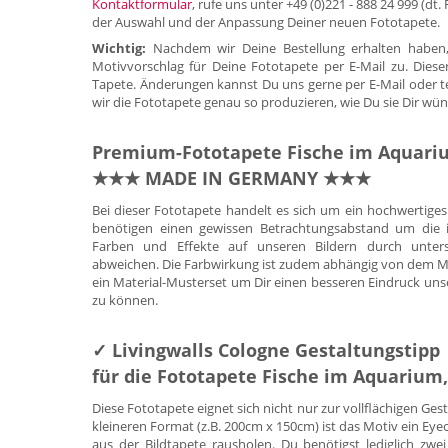
Kontaktformular
, rufe uns unter +49 (0)221 - 888 24 999 (dt
der Auswahl und der Anpassung Deiner neuen Fototapete.
Wichtig:
Nachdem wir Deine Bestellung erhalten haben,
Motivvorschlag für Deine Fototapete per E-Mail zu. Diese
Tapete. Änderungen kannst Du uns gerne per E-Mail oder tele
wir die Fototapete genau so produzieren, wie Du sie Dir wün
Premium-Fototapete Fische im Aquariu
★★★ MADE IN GERMANY ★★★
Bei dieser Fototapete handelt es sich um ein hochwertig
benötigen einen gewissen Betrachtungsabstand um die id
Farben und Effekte auf unseren Bildern durch untersc
abweichen. Die Farbwirkung ist zudem abhängig von dem Mate
ein Material-Musterset um Dir einen besseren Eindruck uns
zu können.
✓ Livingwalls Cologne Gestaltungstipp
für die Fototapete Fische im Aquarium
Diese Fototapete eignet sich nicht nur zur vollflächigen Ge
kleineren Format (z.B. 200cm x 150cm) ist das Motiv ein E
aus der Bildtapete rausholen. Du benötigst lediglich zwei 