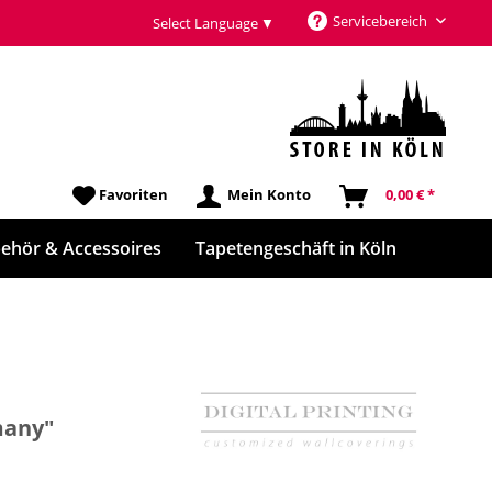
Servicebereich
Select Language
▼
Favoriten
Mein Konto
0,00 € *
ehör & Accessoires
Tapetengeschäft in Köln
many"