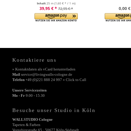
Inhalt
25 m
(1,60 € * / 1 m)
39,95 € *
0,00 €
72,95 € *
Kontaktiere uns
» Kontaktdaten als vCard herunterladen
Mail
service@livingwalls-cologne.de
Telefon
+49 (0)221 888 24 997 » Click to Call
Unsere Servicezeiten
Mo - Fr
9.00 - 15.30
Besuche unser Studio in Köln
WALLSTUDIO Cologne
Tapeten & Farben
Vorgebirgstraße 65 · 50677 Köln-Südstadt