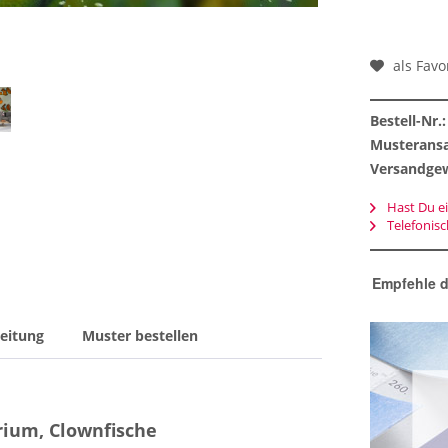
als Favo
Bestell-Nr.:
Musteransa
Versandgew
Hast Du ei
Telefonis
Empfehle d
eitung
Muster bestellen
rium, Clownfische