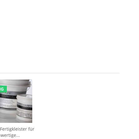
NG
ertigkleister für
wertige...