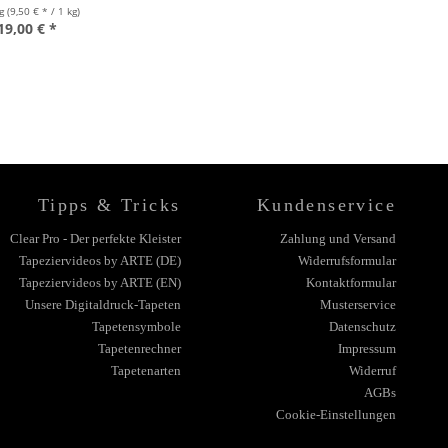
kg
(9,50 € * / 1 kg)
19,00 € *
Tipps & Tricks
Kundenservice
Clear Pro - Der perfekte Kleister
Zahlung und Versand
Tapeziervideos by ARTE (DE)
Widerrufsformular
Tapeziervideos by ARTE (EN)
Kontaktformular
Unsere Digitaldruck-Tapeten
Musterservice
Tapetensymbole
Datenschutz
Tapetenrechner
Impressum
Tapetenarten
Widerruf
AGBs
Cookie-Einstellungen