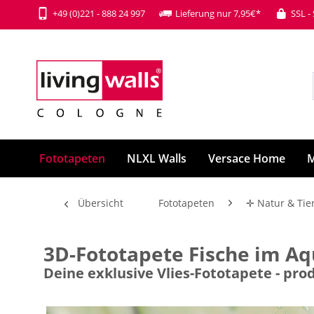
+49 (0)221 - 888 24 997
Lieferung nur 7,95€*
SSL -
Fototapeten
NLXL Walls
Versace Home
M
Übersicht
Fototapeten
✛ Natur & Tie
3D-Fototapete Fische im Aq
Deine exklusive Vlies-Fototapete - p