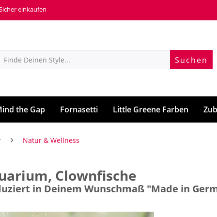
 Sicher einkaufen
Suchen
ind the Gap
Fornasetti
Little Greene Farben
Zub
r
Natur & Wellness
uarium, Clownfische
roduziert in Deinem Wunschmaß "Made in Ger