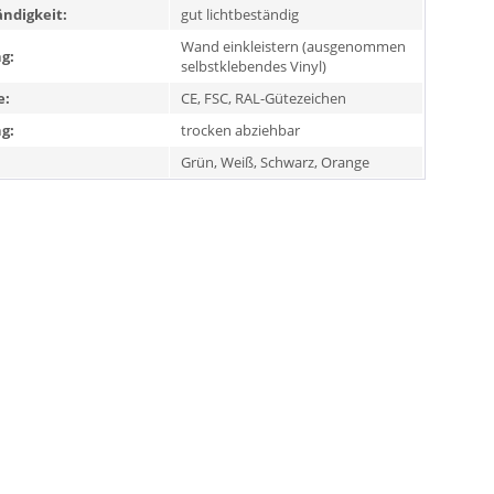
ändigkeit:
gut lichtbeständig
Wand einkleistern (ausgenommen
g:
selbstklebendes Vinyl)
e:
CE, FSC, RAL-Gütezeichen
g:
trocken abziehbar
Grün, Weiß, Schwarz, Orange