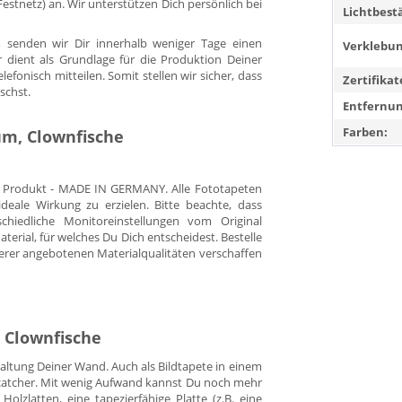
. Festnetz) an. Wir unterstützen Dich persönlich bei
Lichtbest
 senden wir Dir innerhalb weniger Tage einen
Verklebun
r dient als Grundlage für die Produktion Deiner
fonisch mitteilen. Somit stellen wir sicher, dass
Zertifikat
schst.
Entfernun
Farben:
m, Clownfische
es Produkt - MADE IN GERMANY. Alle Fototapeten
eale Wirkung zu erzielen. Bitte beachte, dass
hiedliche Monitoreinstellungen vom Original
rial, für welches Du Dich entscheidest. Bestelle
erer angebotenen Materialqualitäten verschaffen
, Clownfische
staltung Deiner Wand. Auch als Bildtapete in einem
yecatcher. Mit wenig Aufwand kannst Du noch mehr
Holzlatten, eine tapezierfähige Platte (z.B. eine