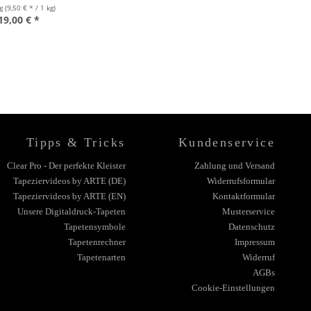
kg
(9,50 € * / 1 kg)
19,00 € *
Tipps & Tricks
Kundenservice
Clear Pro - Der perfekte Kleister
Zahlung und Versand
Tapeziervideos by ARTE (DE)
Widerrufsformular
Tapeziervideos by ARTE (EN)
Kontaktformular
Unsere Digitaldruck-Tapeten
Musterservice
Tapetensymbole
Datenschutz
Tapetenrechner
Impressum
Tapetenarten
Widerruf
AGBs
Cookie-Einstellungen