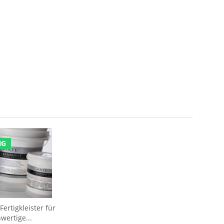
NG
ertigkleister für
wertige...