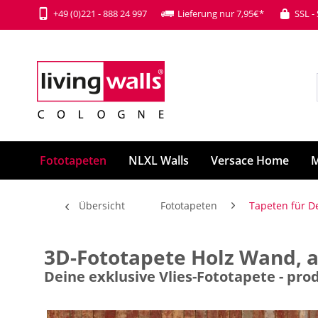
+49 (0)221 - 888 24 997
Lieferung nur 7,95€*
SSL -
Fototapeten
NLXL Walls
Versace Home
M
Übersicht
Fototapeten
Tapeten für D
3D-Fototapete Holz Wand, al
Deine exklusive Vlies-Fototapete - p