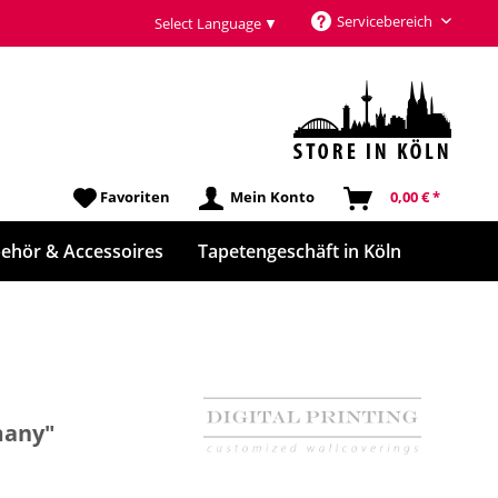
Servicebereich
Select Language
▼
Favoriten
Mein Konto
0,00 € *
ehör & Accessoires
Tapetengeschäft in Köln
many"