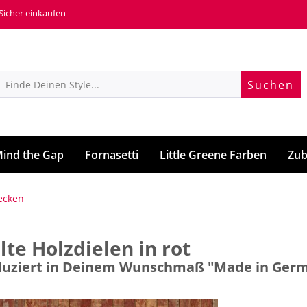
 Sicher einkaufen
Suchen
ind the Gap
Fornasetti
Little Greene Farben
Zub
ecken
te Holzdielen in rot
roduziert in Deinem Wunschmaß "Made in Ger