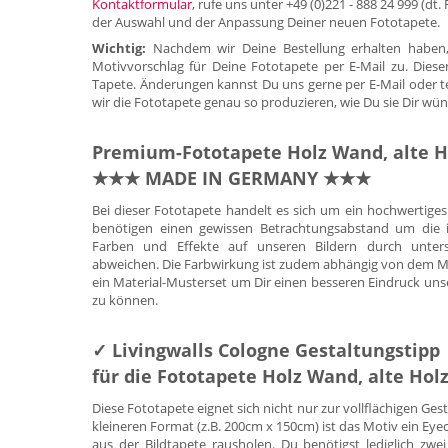
Kontaktformular
, rufe uns unter +49 (0)221 - 888 24 999 (dt
der Auswahl und der Anpassung Deiner neuen Fototapete.
Wichtig:
Nachdem wir Deine Bestellung erhalten haben,
Motivvorschlag für Deine Fototapete per E-Mail zu. Diese
Tapete. Änderungen kannst Du uns gerne per E-Mail oder tele
wir die Fototapete genau so produzieren, wie Du sie Dir wün
Premium-Fototapete Holz Wand, alte Ho
★★★ MADE IN GERMANY ★★★
Bei dieser Fototapete handelt es sich um ein hochwertig
benötigen einen gewissen Betrachtungsabstand um die id
Farben und Effekte auf unseren Bildern durch untersc
abweichen. Die Farbwirkung ist zudem abhängig von dem Mate
ein Material-Musterset um Dir einen besseren Eindruck uns
zu können.
✓ Livingwalls Cologne Gestaltungstipp
für die Fototapete Holz Wand, alte Holz
Diese Fototapete eignet sich nicht nur zur vollflächigen Ge
kleineren Format (z.B. 200cm x 150cm) ist das Motiv ein E
aus der Bildtapete rausholen. Du benötigst lediglich zwei 