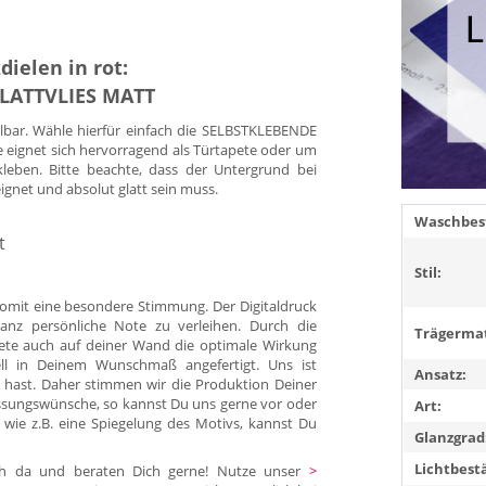
dielen in rot:
GLATTVLIES MATT
llbar. Wähle hierfür einfach die SELBSTKLEBENDE
e eignet sich hervorragend als Türtapete oder um
kleben. Bitte beachte, dass der Untergrund bei
eignet und absolut glatt sein muss.
Waschbest
t
Stil:
omit eine besondere Stimmung. Der Digitaldruck
anz persönliche Note zu verleihen. Durch die
Trägermat
pete auch auf deiner Wand die optimale Wirkung
duell in Deinem Wunschmaß angefertigt. Uns ist
Ansatz:
 hast. Daher stimmen wir die Produktion Deiner
ssungswünsche, so kannst Du uns gerne vor oder
Art:
 wie z.B. eine Spiegelung des Motivs, kannst Du
Glanzgrad
Lichtbest
Dich da und beraten Dich gerne! Nutze unser
>