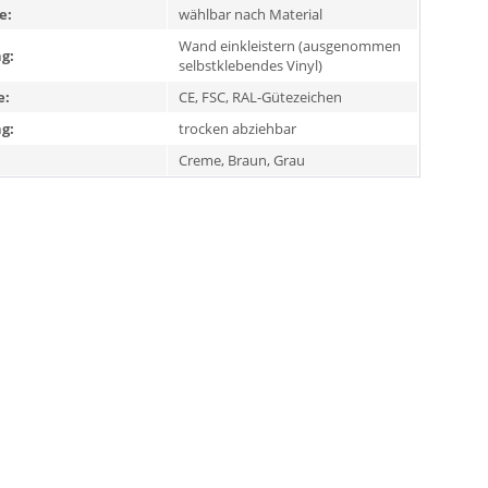
e:
wählbar nach Material
Wand einkleistern (ausgenommen
g:
selbstklebendes Vinyl)
e:
CE, FSC, RAL-Gütezeichen
g:
trocken abziehbar
Creme, Braun, Grau