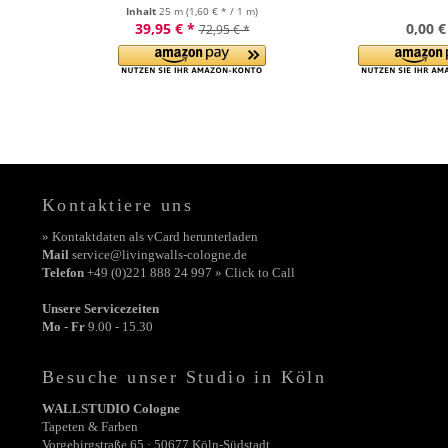
Inhalt
25 m
(1,60 € * / 1 m)
39,95 € *
0,00 €
72,95 € *
Kontaktiere uns
» Kontaktdaten als vCard herunterladen
Mail
service@livingwalls-cologne.de
Telefon
+49 (0)221 888 24 997 » Click to Call
Unsere Servicezeiten
Mo - Fr
9.00 - 15.30
Besuche unser Studio in Köln
WALLSTUDIO Cologne
Tapeten & Farben
Vorgebirgstraße 65 · 50677 Köln-Südstadt