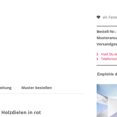
als Favo
Bestell-Nr.:
Musteransa
Versandgew
Hast Du ei
Telefonis
Empfehle d
eitung
Muster bestellen
Holzdielen in rot