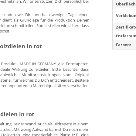
. Festnetz) an. Wir unterstützen Dich persönlich bei
Oberfläch
 senden wir Dir innerhalb weniger Tage einen
Verklebun
r dient als Grundlage für die Produktion Deiner
fonisch mitteilen. Somit stellen wir sicher, dass
Zertifikat
schst.
Entfernun
Farben:
lzdielen in rot
es Produkt - MADE IN GERMANY. Alle Fototapeten
eale Wirkung zu erzielen. Bitte beachte, dass
hiedliche Monitoreinstellungen vom Original
rial, für welches Du Dich entscheidest. Bestelle
erer angebotenen Materialqualitäten verschaffen
dielen in rot
staltung Deiner Wand. Auch als Bildtapete in einem
yecatcher. Mit wenig Aufwand kannst Du noch mehr
Holzlatten, eine tapezierfähige Platte (z.B. eine