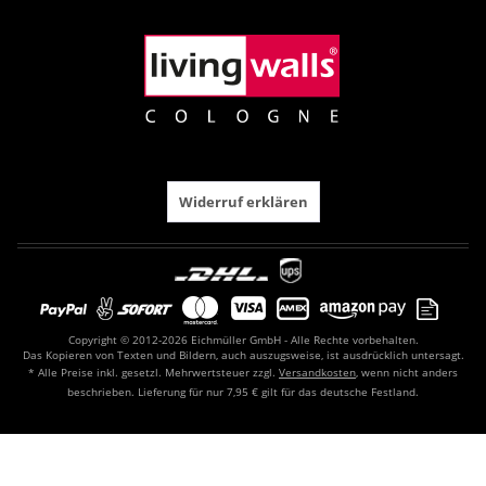
Widerruf erklären
Copyright © 2012-2026 Eichmüller GmbH - Alle Rechte vorbehalten.
Das Kopieren von Texten und Bildern, auch auszugsweise, ist ausdrücklich untersagt.
* Alle Preise inkl. gesetzl. Mehrwertsteuer zzgl.
Versandkosten
, wenn nicht anders
beschrieben. Lieferung für nur 7,95 € gilt für das deutsche Festland.