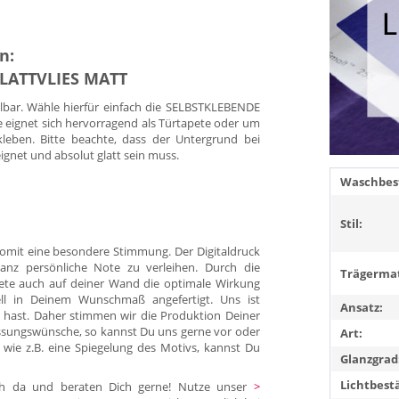
n:
GLATTVLIES MATT
llbar. Wähle hierfür einfach die SELBSTKLEBENDE
e eignet sich hervorragend als Türtapete oder um
kleben. Bitte beachte, dass der Untergrund bei
eignet und absolut glatt sein muss.
Waschbest
Stil:
omit eine besondere Stimmung. Der Digitaldruck
anz persönliche Note zu verleihen. Durch die
Trägermat
pete auch auf deiner Wand die optimale Wirkung
duell in Deinem Wunschmaß angefertigt. Uns ist
Ansatz:
 hast. Daher stimmen wir die Produktion Deiner
ssungswünsche, so kannst Du uns gerne vor oder
Art:
 wie z.B. eine Spiegelung des Motivs, kannst Du
Glanzgrad
Lichtbest
Dich da und beraten Dich gerne! Nutze unser
>