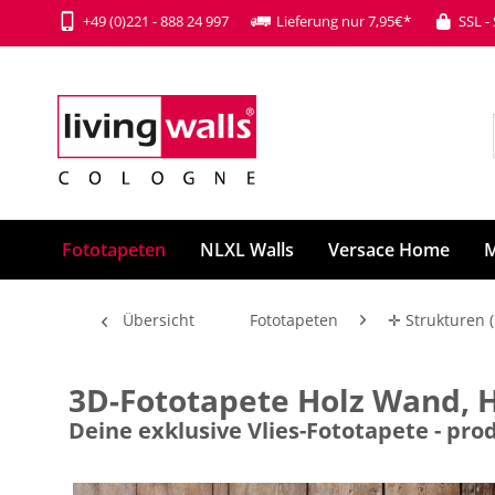
+49 (0)221 - 888 24 997
Lieferung nur 7,95€*
SSL -
Fototapeten
NLXL Walls
Versace Home
M
Übersicht
Fototapeten
✛ Strukturen (
3D-Fototapete Holz Wand, 
Deine exklusive Vlies-Fototapete - p