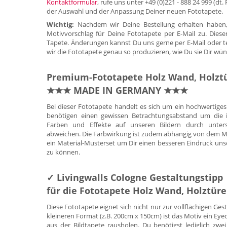
Kontaktformular
, rufe uns unter +49 (0)221 - 888 24 999 (dt
der Auswahl und der Anpassung Deiner neuen Fototapete.
Wichtig:
Nachdem wir Deine Bestellung erhalten haben,
Motivvorschlag für Deine Fototapete per E-Mail zu. Diese
Tapete. Änderungen kannst Du uns gerne per E-Mail oder tele
wir die Fototapete genau so produzieren, wie Du sie Dir wün
Premium-Fototapete Holz Wand, Holzt
★★★ MADE IN GERMANY ★★★
Bei dieser Fototapete handelt es sich um ein hochwertig
benötigen einen gewissen Betrachtungsabstand um die id
Farben und Effekte auf unseren Bildern durch untersc
abweichen. Die Farbwirkung ist zudem abhängig von dem Mate
ein Material-Musterset um Dir einen besseren Eindruck uns
zu können.
✓ Livingwalls Cologne Gestaltungstipp
für die Fototapete Holz Wand, Holztür
Diese Fototapete eignet sich nicht nur zur vollflächigen Ge
kleineren Format (z.B. 200cm x 150cm) ist das Motiv ein E
aus der Bildtapete rausholen. Du benötigst lediglich zwei 