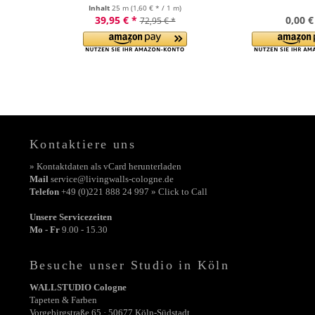
Inhalt
25 m
(1,60 € * / 1 m)
39,95 € *
0,00 €
72,95 € *
Kontaktiere uns
» Kontaktdaten als vCard herunterladen
Mail
service@livingwalls-cologne.de
Telefon
+49 (0)221 888 24 997 » Click to Call
Unsere Servicezeiten
Mo - Fr
9.00 - 15.30
Besuche unser Studio in Köln
WALLSTUDIO Cologne
Tapeten & Farben
Vorgebirgstraße 65 · 50677 Köln-Südstadt