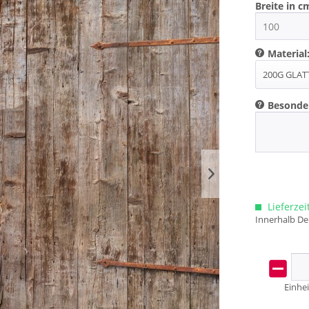
Breite in c
Material
Besonde
Lieferzei
Innerhalb De
Einhei