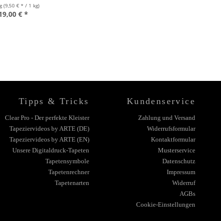
kg
(9,50 € * / 1 kg)
19,00 € *
Tipps & Tricks
Kundenservice
Clear Pro - Der perfekte Kleister
Zahlung und Versand
Tapeziervideos by ARTE (DE)
Widerrufsformular
Tapeziervideos by ARTE (EN)
Kontaktformular
Unsere Digitaldruck-Tapeten
Musterservice
Tapetensymbole
Datenschutz
Tapetenrechner
Impressum
Tapetenarten
Widerruf
AGBs
Cookie-Einstellungen