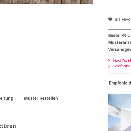
als Favo
Bestell-Nr.:
Musteransa
Versandgew
Hast Du ei
Telefonis
Empfehle d
eitung
Muster bestellen
ztüren