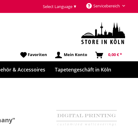
Servicebereich
Select Language
▼
Favoriten
Mein Konto
0,00 € *
ehör & Accessoires
Tapetengeschäft in Köln
many"