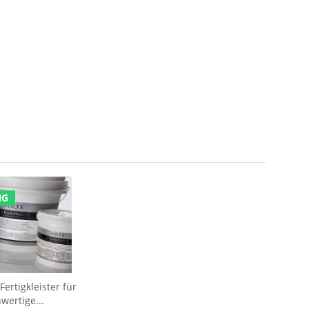
NG
ertigkleister für
wertige...