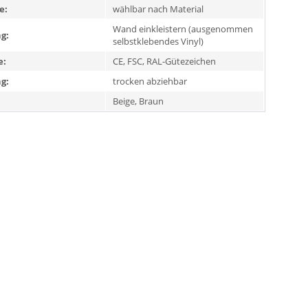
e:
wählbar nach Material
Wand einkleistern (ausgenommen
g:
selbstklebendes Vinyl)
e:
CE, FSC, RAL-Gütezeichen
g:
trocken abziehbar
Beige, Braun