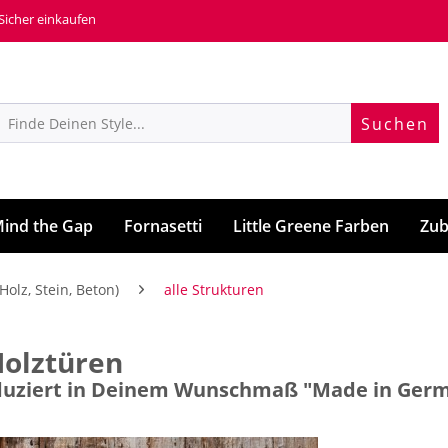
 Sicher einkaufen
Suchen
ind the Gap
Fornasetti
Little Greene Farben
Zub
Holz, Stein, Beton)
alle Strukturen
Holztüren
roduziert in Deinem Wunschmaß "Made in Ger