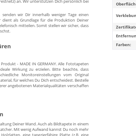
. Festnetz) an. Wir unterstützen Dich persönlich bei
Oberfläch
 senden wir Dir innerhalb weniger Tage einen
Verklebun
r dient als Grundlage für die Produktion Deiner
fonisch mitteilen. Somit stellen wir sicher, dass
Zertifikat
schst.
Entfernun
Farben:
üren
es Produkt - MADE IN GERMANY. Alle Fototapeten
eale Wirkung zu erzielen. Bitte beachte, dass
hiedliche Monitoreinstellungen vom Original
rial, für welches Du Dich entscheidest. Bestelle
erer angebotenen Materialqualitäten verschaffen
en
staltung Deiner Wand. Auch als Bildtapete in einem
yecatcher. Mit wenig Aufwand kannst Du noch mehr
Holzlatten, eine tapezierfähige Platte (z.B. eine