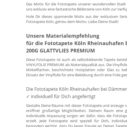
Das Motiv für die Fototapete unserer wundervollen Stad
uns exklusiv eine fantastische Bilderserie von Köln zur Verfü
Hole Dir dieses spannende Motiv aus der exklusiven Ser
Fototapete Köln, getreu dem Motto: Liebe Deine Stadt!
Unsere Materialempfehlung
für die Fototapete Köln Rheinauhafen
200G GLATTVLIES PREMIUM
Diese Fototapete ist auch als selbstklebende Tapete beste
VINYLFOLIE PREMIUM als Materialqualität aus. Die Vinylfoli
Möbelflächen, beschichtete Holzplatten oder Glas zu be
Einsatz der Vinylfolie für eine Beklebung durch eine Folie ge
Die Fototapete Köln Rheinauhafen bei Dämme
✓ individuell für Dich angefertigt
Gestalte Deine Räume mit dieser Fototapete und erzeuge s
eröffnet großartige Möglichkeiten, Deinem Raum eine g
individuelle Anpassung sorgen wir dafür, dass die Fotota
erzielt. Jede Fototapete wird speziell für Dich, indivi
besonders wichtig, dass Du lange Freude an Deiner Tapete