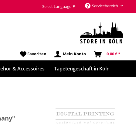
Servicebereich
Select Language
▼
Favoriten
Mein Konto
0,00 € *
ehör & Accessoires
Tapetengeschäft in Köln
many"