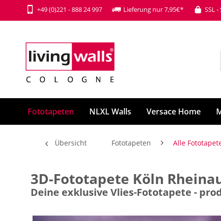
+49 (0)221 - 888 24 997
Lieferung nur 7,95€*
SSL -
Fototapeten
NLXL Walls
Versace Home
M
Übersicht
Fototapeten
Alle Fototapet
3D-Fototapete Köln Rhein
Deine exklusive Vlies-Fototapete - p