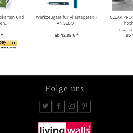
rbkarten und
Werkzeugset für Vliestapeten -
CLEAR PRO F
en...
ANGEBOT
hoch
Inhalt
2 
 *
ab 12,95 € *
ab 
Folge uns