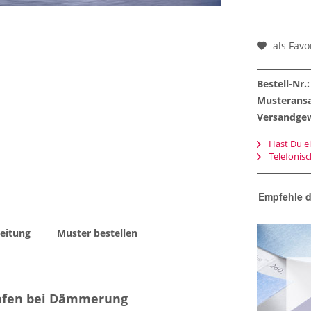
als Favo
Bestell-Nr.:
Musteransa
Versandgew
Hast Du ei
Telefonis
Empfehle d
eitung
Muster bestellen
hafen bei Dämmerung