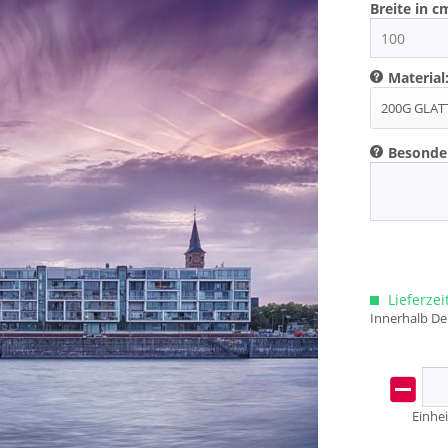
Breite in c
Material
Besonde
Lieferzei
Innerhalb De
Einhei