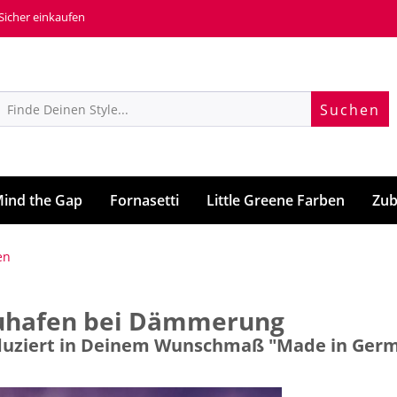
 Sicher einkaufen
Suchen
ind the Gap
Fornasetti
Little Greene Farben
Zub
en
auhafen bei Dämmerung
roduziert in Deinem Wunschmaß "Made in Ger