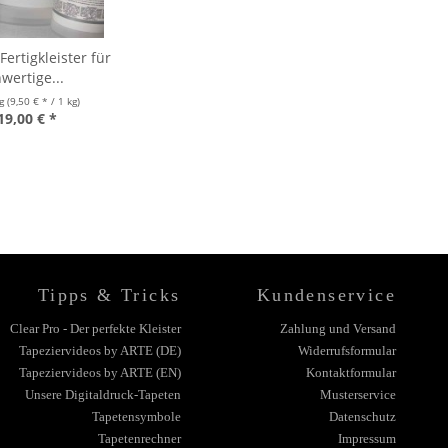
ertigkleister für
wertige...
kg
(9,50 € * / 1 kg)
19,00 € *
Tipps & Tricks
Kundenservice
Clear Pro - Der perfekte Kleister
Zahlung und Versand
Tapeziervideos by ARTE (DE)
Widerrufsformular
Tapeziervideos by ARTE (EN)
Kontaktformular
Unsere Digitaldruck-Tapeten
Musterservice
Tapetensymbole
Datenschutz
Tapetenrechner
Impressum