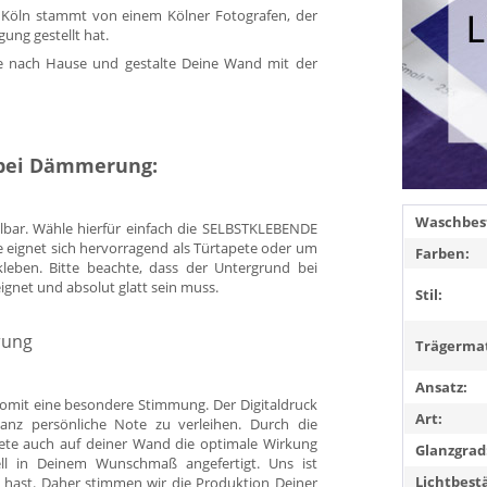
t Köln stammt von einem Kölner Fotografen, der
gung gestellt hat.
ie nach Hause und gestalte Deine Wand mit der
 bei Dämmerung:
Waschbest
llbar. Wähle hierfür einfach die SELBSTKLEBENDE
e eignet sich hervorragend als Türtapete oder um
Farben:
kleben. Bitte beachte, dass der Untergrund bei
eignet und absolut glatt sein muss.
Stil:
rung
Trägermat
Ansatz:
omit eine besondere Stimmung. Der Digitaldruck
Art:
anz persönliche Note zu verleihen. Durch die
pete auch auf deiner Wand die optimale Wirkung
Glanzgrad
duell in Deinem Wunschmaß angefertigt. Uns ist
Lichtbest
 hast. Daher stimmen wir die Produktion Deiner