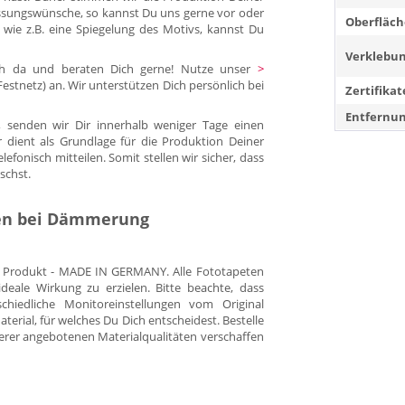
ssungswünsche, so kannst Du uns gerne vor oder
Oberfläch
 wie z.B. eine Spiegelung des Motivs, kannst Du
Verklebun
Dich da und beraten Dich gerne! Nutze unser
>
. Festnetz) an. Wir unterstützen Dich persönlich bei
Zertifikat
Entfernun
 senden wir Dir innerhalb weniger Tage einen
r dient als Grundlage für die Produktion Deiner
fonisch mitteilen. Somit stellen wir sicher, dass
schst.
en bei Dämmerung
es Produkt - MADE IN GERMANY. Alle Fototapeten
eale Wirkung zu erzielen. Bitte beachte, dass
hiedliche Monitoreinstellungen vom Original
rial, für welches Du Dich entscheidest. Bestelle
erer angebotenen Materialqualitäten verschaffen