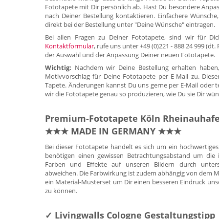
Fototapete mit Dir persönlich ab. Hast Du besondere Anpa
nach Deiner Bestellung kontaktieren. Einfachere Wünsche,
direkt bei der Bestellung unter "Deine Wünsche" eintragen.
Bei allen Fragen zu Deiner Fototapete, sind wir für 
Kontaktformular
, rufe uns unter +49 (0)221 - 888 24 999 (dt
der Auswahl und der Anpassung Deiner neuen Fototapete.
Wichtig:
Nachdem wir Deine Bestellung erhalten haben,
Motivvorschlag für Deine Fototapete per E-Mail zu. Diese
Tapete. Änderungen kannst Du uns gerne per E-Mail oder tele
wir die Fototapete genau so produzieren, wie Du sie Dir wün
Premium-Fototapete Köln Rheinauhaf
★★★ MADE IN GERMANY ★★★
Bei dieser Fototapete handelt es sich um ein hochwertig
benötigen einen gewissen Betrachtungsabstand um die id
Farben und Effekte auf unseren Bildern durch untersc
abweichen. Die Farbwirkung ist zudem abhängig von dem Mate
ein Material-Musterset um Dir einen besseren Eindruck uns
zu können.
✓ Livingwalls Cologne Gestaltungstipp