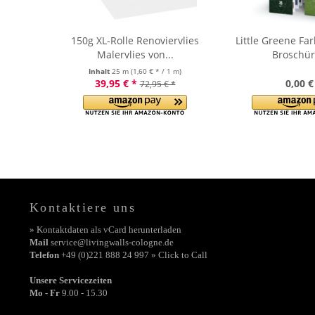
150g XL-Rolle Renoviervlies
Little Greene Fa
Malervlies von...
Broschür
Inhalt
25 m
(1,60 € * / 1 m)
39,95 € *
0,00 €
72,95 € *
Kontaktiere uns
» Kontaktdaten als vCard herunterladen
Mail
service@livingwalls-cologne.de
Telefon
+49 (0)221 888 24 997 » Click to Call
Unsere Servicezeiten
Mo - Fr
9.00 - 15.30