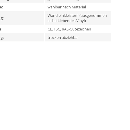
e:
wählbar nach Material
Wand einkleistern (ausgenommen
g:
selbstklebendes Vinyl)
e:
CE, FSC, RAL-Gütezeichen
g:
trocken abziehbar