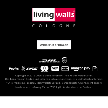
Widerruf erklären
Copyright © 2012-2026 Eichmüller GmbH - Alle Rechte vorbehalten.
Das Kopieren von Texten und Bildern, auch auszugsweise, ist ausdrücklich untersagt.
* Alle Preise inkl. gesetzl. Mehrwertsteuer zzgl.
Versandkosten
, wenn nicht anders
beschrieben. Lieferung für nur 7,95 € gilt für das deutsche Festland.