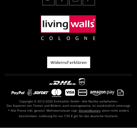
Widerruf erklären
Copyright © 2012-2026 Eichmüller GmbH - Alle Rechte vorbehalten.
Das Kopieren von Texten und Bildern, auch auszugsweise, ist ausdrücklich untersagt.
* Alle Preise inkl. gesetzl. Mehrwertsteuer zzgl.
Versandkosten
, wenn nicht anders
beschrieben. Lieferung für nur 7,95 € gilt für das deutsche Festland.