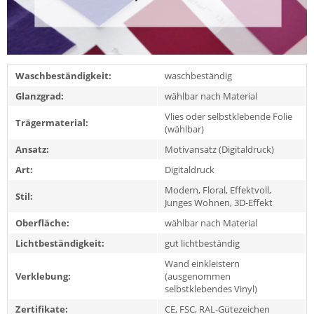
Waschbeständigkeit:
waschbeständig
Glanzgrad:
wählbar nach Material
Vlies oder selbstklebende Folie
Trägermaterial:
(wählbar)
Ansatz:
Motivansatz (Digitaldruck)
Art:
Digitaldruck
Modern, Floral, Effektvoll,
Stil:
Junges Wohnen, 3D-Effekt
Oberfläche:
wählbar nach Material
Lichtbeständigkeit:
gut lichtbeständig
Wand einkleistern
Verklebung:
(ausgenommen
selbstklebendes Vinyl)
Zertifikate:
CE, FSC, RAL-Gütezeichen