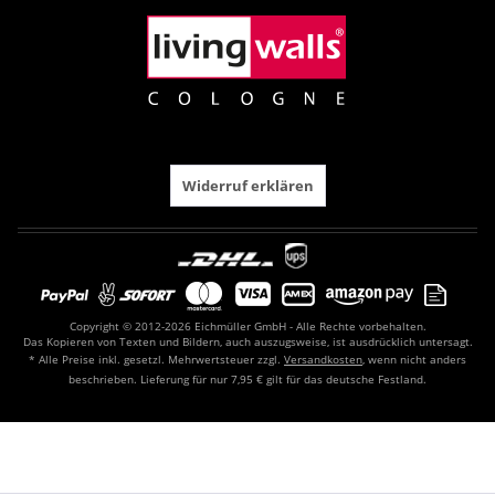
Widerruf erklären
Copyright © 2012-2026 Eichmüller GmbH - Alle Rechte vorbehalten.
Das Kopieren von Texten und Bildern, auch auszugsweise, ist ausdrücklich untersagt.
* Alle Preise inkl. gesetzl. Mehrwertsteuer zzgl.
Versandkosten
, wenn nicht anders
beschrieben. Lieferung für nur 7,95 € gilt für das deutsche Festland.