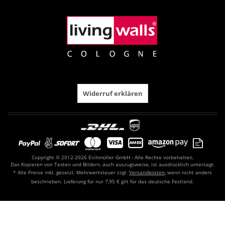
Widerruf erklären
Copyright © 2012-2026 Eichmüller GmbH - Alle Rechte vorbehalten.
Das Kopieren von Texten und Bildern, auch auszugsweise, ist ausdrücklich untersagt.
* Alle Preise inkl. gesetzl. Mehrwertsteuer zzgl.
Versandkosten
, wenn nicht anders
beschrieben. Lieferung für nur 7,95 € gilt für das deutsche Festland.