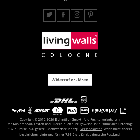
Widerruf erklären
Copyright © 2012-2026 Eichmüller GmbH - Alle Rechte vorbehalten.
Das Kopieren von Texten und Bildern, auch auszugsweise, ist ausdrücklich untersagt.
* Alle Preise inkl. gesetzl. Mehrwertsteuer zzgl.
Versandkosten
, wenn nicht anders
beschrieben. Lieferung für nur 7,95 € gilt für das deutsche Festland.