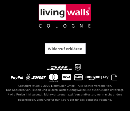
Widerruf erklären
Copyright © 2012-2026 Eichmüller GmbH - Alle Rechte vorbehalten.
Das Kopieren von Texten und Bildern, auch auszugsweise, ist ausdrücklich untersagt.
* Alle Preise inkl. gesetzl. Mehrwertsteuer zzgl.
Versandkosten
, wenn nicht anders
beschrieben. Lieferung für nur 7,95 € gilt für das deutsche Festland.