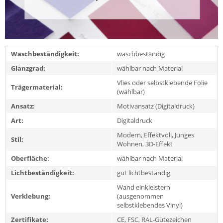
Waschbeständigkeit:
waschbeständig
Glanzgrad:
wählbar nach Material
Vlies oder selbstklebende Folie
Trägermaterial:
(wählbar)
Ansatz:
Motivansatz (Digitaldruck)
Art:
Digitaldruck
Modern, Effektvoll, Junges
Stil:
Wohnen, 3D-Effekt
Oberfläche:
wählbar nach Material
Lichtbeständigkeit:
gut lichtbeständig
Wand einkleistern
Verklebung:
(ausgenommen
selbstklebendes Vinyl)
Zertifikate:
CE, FSC, RAL-Gütezeichen