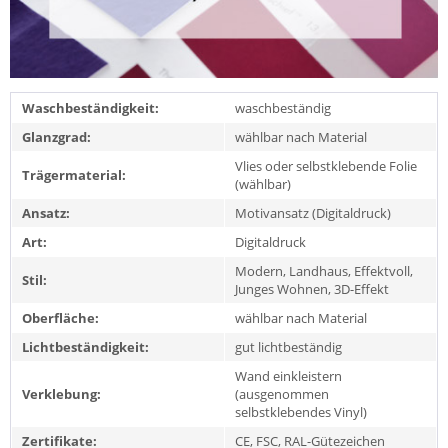
Waschbeständigkeit:
waschbeständig
Glanzgrad:
wählbar nach Material
Vlies oder selbstklebende Folie
Trägermaterial:
(wählbar)
Ansatz:
Motivansatz (Digitaldruck)
Art:
Digitaldruck
Modern, Landhaus, Effektvoll,
Stil:
Junges Wohnen, 3D-Effekt
Oberfläche:
wählbar nach Material
Lichtbeständigkeit:
gut lichtbeständig
Wand einkleistern
Verklebung:
(ausgenommen
selbstklebendes Vinyl)
Zertifikate:
CE, FSC, RAL-Gütezeichen