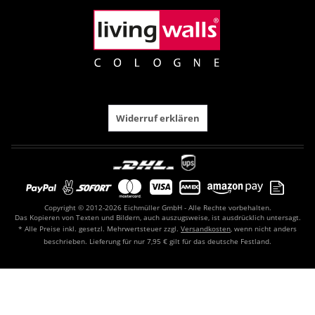
Widerruf erklären
Copyright © 2012-2026 Eichmüller GmbH - Alle Rechte vorbehalten.
Das Kopieren von Texten und Bildern, auch auszugsweise, ist ausdrücklich untersagt.
* Alle Preise inkl. gesetzl. Mehrwertsteuer zzgl.
Versandkosten
, wenn nicht anders
beschrieben. Lieferung für nur 7,95 € gilt für das deutsche Festland.