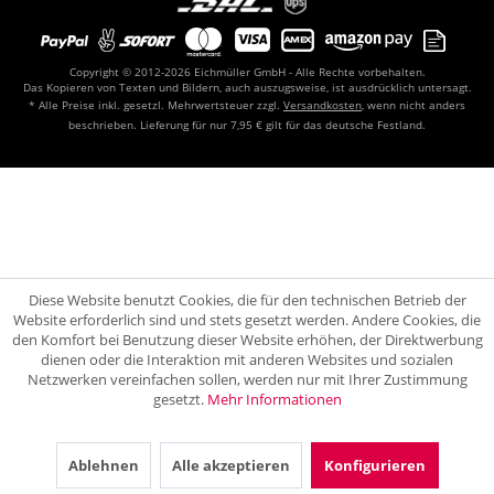
Copyright © 2012-2026 Eichmüller GmbH - Alle Rechte vorbehalten.
Das Kopieren von Texten und Bildern, auch auszugsweise, ist ausdrücklich untersagt.
* Alle Preise inkl. gesetzl. Mehrwertsteuer zzgl.
Versandkosten
, wenn nicht anders
beschrieben. Lieferung für nur 7,95 € gilt für das deutsche Festland.
Diese Website benutzt Cookies, die für den technischen Betrieb der
Website erforderlich sind und stets gesetzt werden. Andere Cookies, die
den Komfort bei Benutzung dieser Website erhöhen, der Direktwerbung
dienen oder die Interaktion mit anderen Websites und sozialen
Netzwerken vereinfachen sollen, werden nur mit Ihrer Zustimmung
gesetzt.
Mehr Informationen
Ablehnen
Alle akzeptieren
Konfigurieren