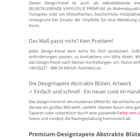
Dieses Design-Panel ist auch als selbstklebende Var
SELBSTKLEBENDE VINYLFOLIE PREMIUM als Materialqualität a
Türtapete oder um Möbelflächen, beschichtete Holzplatten
Untergrund bei Einsatz der Vinylfolie für eine Beklebung 
muss.
Das Maß passt nicht? Kein Problem!
Jedes Design-Panel wird extra für Dich produziert. So
Anforderungen passen, so kontaktiere uns bitte direkt.
das Design-Panel nach Deinen Vorstellungen um. Nutze ein
+49 (0)221 - 888 24 999 (dt. Festnetz) an.
Die Designtapete Abstrakte Blüten, Artwork
✓ Einfach und schnell - Ein neuer Look im Ha
Das Design-Panel ist ein modernes Mittel für die einfache 
die wie ein großes Bild wirkt, verleiht Deinem Raum eine g
Tapeten oder unterstützt durch eine passende
Farbe von Li
Szene und rundest die Raumgestaltung harmonisch ab.
Premium-Designtapete Abstrakte Blüte