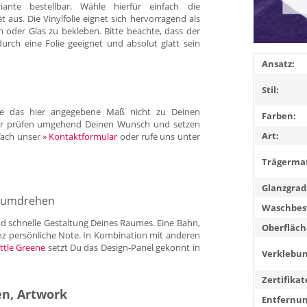
iante bestellbar. Wähle hierfür einfach die
us. Die Vinylfolie eignet sich hervorragend als
 oder Glas zu bekleben. Bitte beachte, dass der
durch eine Folie geeignet und absolut glatt sein
Ansatz:
Stil:
llte das hier angegebene Maß nicht zu Deinen
Farben:
 Wir prüfen umgehend Deinen Wunsch und setzen
Art:
fach unser
» Kontaktformular
oder rufe uns unter
Trägermat
Glanzgrad
ndumdrehen
Waschbest
und schnelle Gestaltung Deines Raumes. Eine Bahn,
Oberfläch
anz persönliche Note. In Kombination mit anderen
ttle Greene
setzt Du das Design-Panel gekonnt in
Verklebun
Zertifikat
n, Artwork
Entfernun