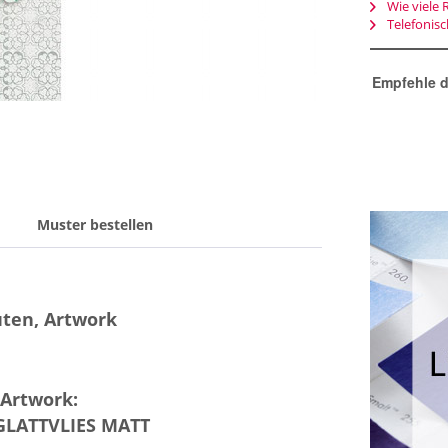
Wie viele 
Telefonis
Empfehle d
Muster bestellen
üten, Artwork
 Artwork:
GLATTVLIES MATT