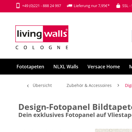
+49 (0)221 - 888 24 997
Lieferung nur 7,95€*
SSL -
Fototapeten
NLXL Walls
Versace Home
M
Übersicht
Zubehör & Accessoires
Dig
Design-Fotopanel Bildtapet
Dein exklusives Fotopanel auf Vliesta