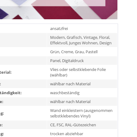
ansatzfrei
Modern, Grafisch, Vintage, Floral,
Effektvoll, Junges Wohnen, Design
Grün, Creme, Grau, Pastell
Panel, Digitaldruck
Vlies oder selbstklebende Folie
erial:
(wählbar)
:
wählbar nach Material
ändigkeit:
waschbeständig
e:
wählbar nach Material
Wand einkleistern (ausgenommen
g:
selbstklebendes Vinyl)
e:
CE, FSC, RAL-Gütezeichen
g:
trocken abziehbar