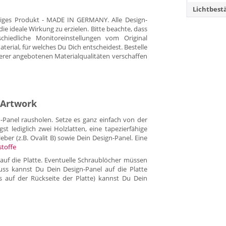
Lichtbest
tiges Produkt - MADE IN GERMANY. Alle Design-
 ideale Wirkung zu erzielen. Bitte beachte, dass
hiedliche Monitoreinstellungen vom Original
rial, für welches Du Dich entscheidest. Bestelle
erer angebotenen Materialqualitäten verschaffen
 Artwork
anel rausholen. Setze es ganz einfach von der
lediglich zwei Holzlatten, eine tapezierfähige
eber (z.B. Ovalit B) sowie Dein Design-Panel. Eine
stoffe
auf die Platte. Eventuelle Schraublöcher müssen
uss kannst Du Dein Design-Panel auf die Platte
es auf der Rückseite der Platte) kannst Du Dein