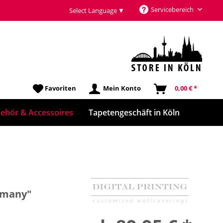
Servicebereich
Select Language
▼
Favoriten
Mein Konto
0,00 € *
ehör & Accessoires
Tapetengeschäft in Köln
ermany"