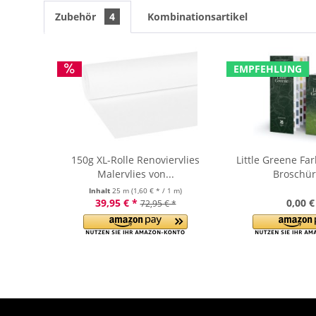
Zubehör
4
Kombinationsartikel
EMPFEHLUNG
150g XL-Rolle Renoviervlies
Little Greene Fa
Malervlies von...
Broschür
Inhalt
25 m
(1,60 € * / 1 m)
39,95 € *
0,00 €
72,95 € *