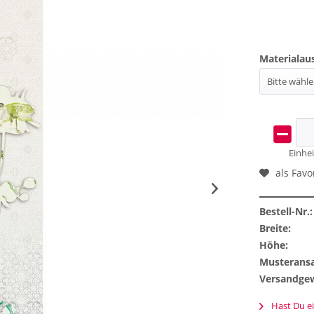
Materialau
Einhei
als Favo
Bestell-Nr.:
Breite:
Höhe:
Musteransa
Versandgew
Hast Du ei