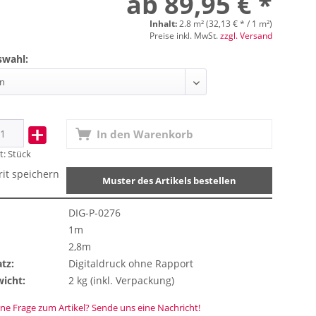
ab 89,95 € *
Inhalt:
2.8 m² (32,13 € * / 1 m²)
Preise inkl. MwSt.
zzgl. Versand
swahl:
In den
Warenkorb
t:
Stück
rit speichern
Muster des Artikels bestellen
DIG-P-0276
1m
2,8m
tz:
Digitaldruck ohne Rapport
icht:
2 kg (inkl. Verpackung)
ne Frage zum Artikel? Sende uns eine Nachricht!