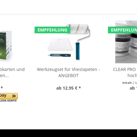
EMPFEHLUNG
EMPFEHLU
rbkarten und
Werkzeugset für Vliestapeten -
CLEAR PRO F
en...
ANGEBOT
hoch
Inhalt
2 
 *
ab 12,95 € *
ab 