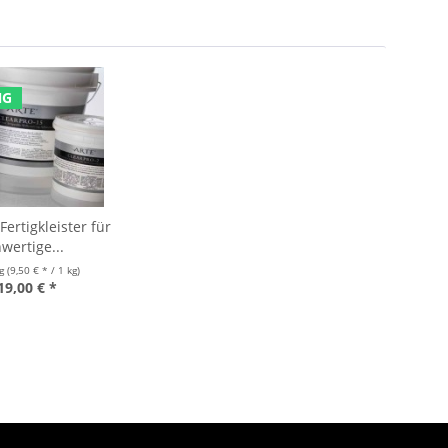
NG
ertigkleister für
wertige...
kg
(9,50 € * / 1 kg)
19,00 € *