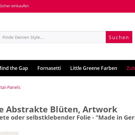
 Sicher einkaufen
Suchen
ind the Gap
Fornasetti
Little Greene Farben
Zub
ital-Panels
e Abstrakte Blüten, Artwork
pete oder selbstklebender Folie - "Made in G