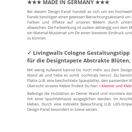
★★★ MADE IN GERMANY ★★★
Bei diesem Design-Panel handelt es sich um ein hochwer
Panels benötigen einen gewissen Betrachtungsabstand um die
Farben und Effekte auf unseren Bildern durch untersc
abweichen. Die Farbwirkung ist zudem abhängig von dem Mate
ein Material-Musterset um Dir einen besseren Eindruck uns
zu können.
✓ Livingwalls Cologne Gestaltungstipp
für die Designtapete Abstrakte Blüten,
Mit wenig Aufwand kannst Du noch mehr aus dem Design-P
Wand ab und hebe es somit nochmals hervor. Du benötigst 
Platte (z.B. eine beschichtete Spanplatte), den passenden Kl
Übersicht unserer Kleber findest Du hier:
» Kleister und Kleb
Befestige die Holzlatten an Deiner Wand und montiere dar
mit einer Spachtelmasse ausgeglichen werden. Im Anschl
kleben. Durch eine indirekte Beleuchtung (z.B. LED-Strip
Design-Panel besonders in Szene setzen.