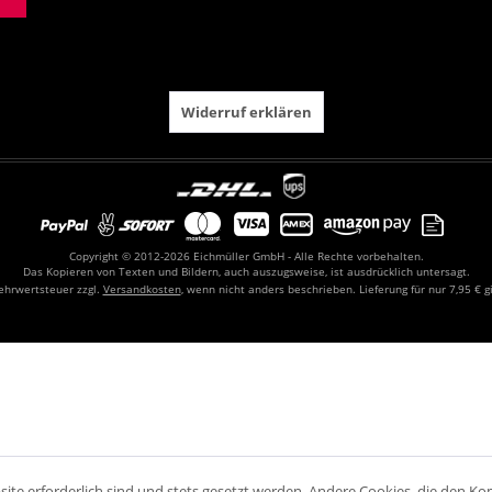
Widerruf erklären
Copyright © 2012-2026 Eichmüller GmbH - Alle Rechte vorbehalten.
Das Kopieren von Texten und Bildern, auch auszugsweise, ist ausdrücklich untersagt.
Mehrwertsteuer zzgl.
Versandkosten
, wenn nicht anders beschrieben. Lieferung für nur 7,95 € g
ite erforderlich sind und stets gesetzt werden. Andere Cookies, die den Ko