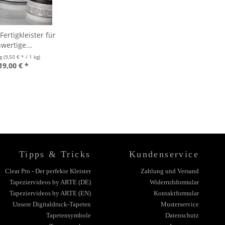
ertigkleister für
wertige...
kg
(9,50 € * / 1 kg)
19,00 € *
Tipps & Tricks
Kundenservice
Clear Pro - Der perfekte Kleister
Zahlung und Versand
Tapeziervideos by ARTE (DE)
Widerrufsformular
Tapeziervideos by ARTE (EN)
Kontaktformular
Unsere Digitaldruck-Tapeten
Musterservice
Tapetensymbole
Datenschutz