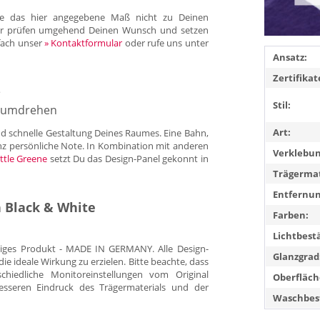
llte das hier angegebene Maß nicht zu Deinen
 Wir prüfen umgehend Deinen Wunsch und setzen
fach unser
» Kontaktformular
oder rufe uns unter
Ansatz:
Zertifikat
e
Stil:
ndumdrehen
Art:
und schnelle Gestaltung Deines Raumes. Eine Bahn,
anz persönliche Note. In Kombination mit anderen
Verklebun
ttle Greene
setzt Du das Design-Panel gekonnt in
Trägermat
Entfernun
 Black & White
Farben:
Lichtbest
tiges Produkt - MADE IN GERMANY. Alle Design-
Glanzgrad
 ideale Wirkung zu erzielen. Bitte beachte, dass
hiedliche Monitoreinstellungen vom Original
Oberfläch
esseren Eindruck des Trägermaterials und der
Waschbest