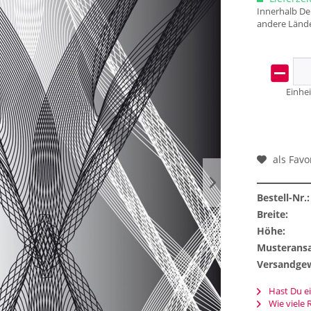
Innerhalb Deu
andere Lände
Einhei
als Favo
Bestell-Nr.:
Breite:
Höhe:
Musteransa
Versandgew
Hast Du ei
Wie viele 