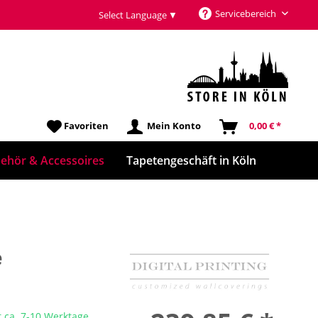
Servicebereich
Select Language
▼
Favoriten
Mein Konto
0,00 € *
ehör & Accessoires
Tapetengeschäft in Köln
e
t ca. 7-10 Werktage