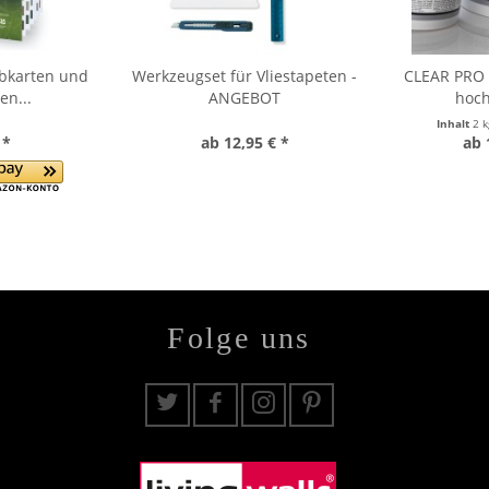
rbkarten und
Werkzeugset für Vliestapeten -
CLEAR PRO F
en...
ANGEBOT
hoch
Inhalt
2 
 *
ab 12,95 € *
ab 
Folge uns