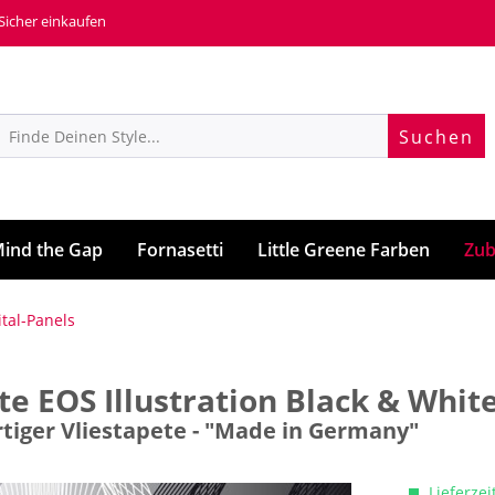
 Sicher einkaufen
Suchen
ind the Gap
Fornasetti
Little Greene Farben
Zub
ital-Panels
e EOS Illustration Black & Whit
tiger Vliestapete - "Made in Germany"
Lieferzei