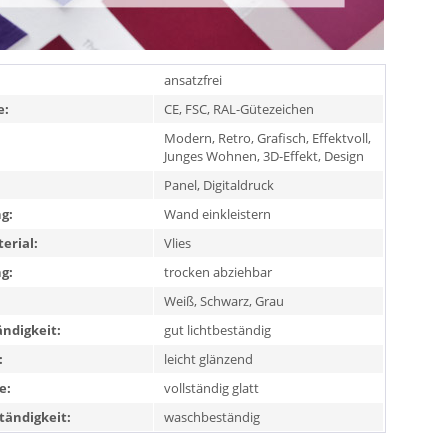
ansatzfrei
e:
CE, FSC, RAL-Gütezeichen
Modern, Retro, Grafisch, Effektvoll,
Junges Wohnen, 3D-Effekt, Design
Panel, Digitaldruck
g:
Wand einkleistern
erial:
Vlies
g:
trocken abziehbar
Weiß, Schwarz, Grau
ändigkeit:
gut lichtbeständig
:
leicht glänzend
e:
vollständig glatt
ändigkeit:
waschbeständig