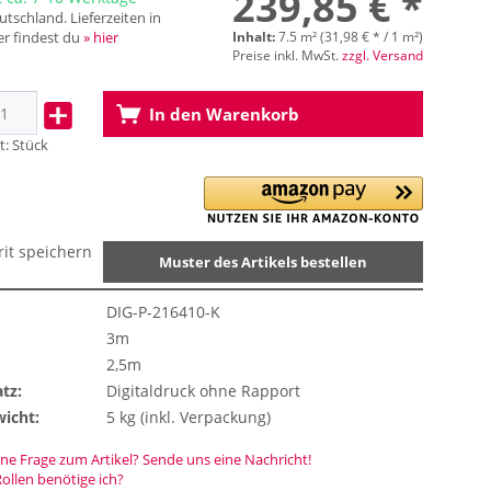
239,85 € *
tschland. Lieferzeiten in
r findest du
» hier
Inhalt:
7.5 m² (31,98 € * / 1 m²)
Preise inkl. MwSt.
zzgl. Versand
In den
Warenkorb
t:
Stück
rit speichern
Muster des Artikels bestellen
DIG-P-216410-K
3m
2,5m
tz:
Digitaldruck ohne Rapport
icht:
5 kg (inkl. Verpackung)
ne Frage zum Artikel? Sende uns eine Nachricht!
Rollen benötige ich?