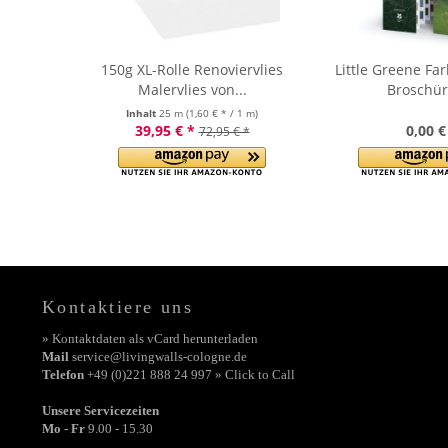
150g XL-Rolle Renoviervlies
Little Greene Fa
Malervlies von...
Broschür
Inhalt
25 m
(1,60 € * / 1 m)
39,95 € *
0,00 €
72,95 € *
Kontaktiere uns
» Kontaktdaten als vCard herunterladen
Mail
service@livingwalls-cologne.de
Telefon
+49 (0)221 888 24 997 » Click to Call
Unsere Servicezeiten
Mo - Fr
9.00 - 15.30