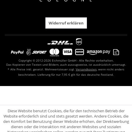
Widerruf erklären
Copyright © 2012-2026 Eichmüller GmbH - Alle Rechte vorbehalten.
Das Kopieren von Texten und Bildern, auch auszugsweise, ist ausdrücklich untersagt.
* Alle Preise inkl. gesetzl. Mehrwertsteuer zzgl.
Versandkosten
, wenn nicht anders
beschrieben. Lieferung für nur 7,95 € gilt für das deutsche Festland.
Diese Website benutzt Cookies, die für den technischen Betrieb der
Website erforderlich sind und stets gesetzt werden. Andere Cookies, die
den Komfort bei Benutzung dieser Website erhöhen, der Direktwerbung
dienen oder die Interaktion mit anderen Websites und sozialen