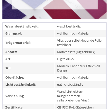
Waschbeständigkeit:
waschbeständig
Glanzgrad:
wählbar nach Material
Vlies oder selbstklebende Folie
Trägermaterial:
(wählbar)
Ansatz:
Motivansatz (Digitaldruck)
Art:
Digitaldruck
Modern, Landhaus, Effektvoll,
Stil:
Design
Oberfläche:
wählbar nach Material
Lichtbeständigkeit:
gut lichtbeständig
Wand einkleistern
Verklebung:
(ausgenommen
selbstklebendes Vinyl)
Zertifikate:
CE, FSC, RAL-Gütezeichen