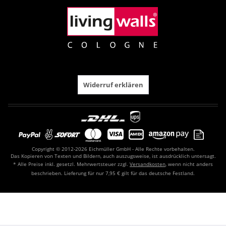
Widerruf erklären
Copyright © 2012-2026 Eichmüller GmbH - Alle Rechte vorbehalten.
Das Kopieren von Texten und Bildern, auch auszugsweise, ist ausdrücklich untersagt.
* Alle Preise inkl. gesetzl. Mehrwertsteuer zzgl.
Versandkosten
, wenn nicht anders
beschrieben. Lieferung für nur 7,95 € gilt für das deutsche Festland.