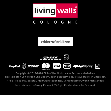
Widerruf erklären
Copyright © 2012-2026 Eichmüller GmbH - Alle Rechte vorbehalten.
Das Kopieren von Texten und Bildern, auch auszugsweise, ist ausdrücklich untersagt.
* Alle Preise inkl. gesetzl. Mehrwertsteuer zzgl.
Versandkosten
, wenn nicht anders
beschrieben. Lieferung für nur 7,95 € gilt für das deutsche Festland.