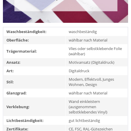
Waschbeständigkeit:
waschbeständig
Oberfläche:
wählbar nach Material
Vlies oder selbstklebende Folie
Trägermaterial:
(wählbar)
Ansatz:
Motivansatz (Digitaldruck)
Art:
Digitaldruck
Modern, Effektvoll, Junges
Stil:
Wohnen, Design
Glanzgrad:
wählbar nach Material
Wand einkleistern
Verklebung:
(ausgenommen
selbstklebendes Vinyl)
Lichtbeständigkeit:
gut lichtbeständig
Zertifikate:
CE, FSC, RAL-Gütezeichen