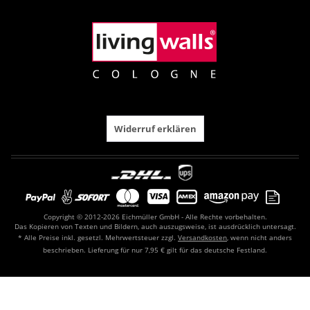
Widerruf erklären
Copyright © 2012-2026 Eichmüller GmbH - Alle Rechte vorbehalten.
Das Kopieren von Texten und Bildern, auch auszugsweise, ist ausdrücklich untersagt.
* Alle Preise inkl. gesetzl. Mehrwertsteuer zzgl.
Versandkosten
, wenn nicht anders
beschrieben. Lieferung für nur 7,95 € gilt für das deutsche Festland.