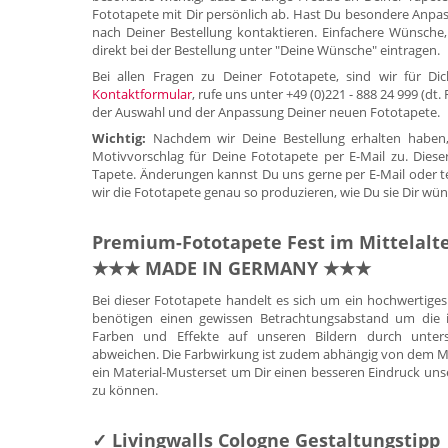
Fototapete mit Dir persönlich ab. Hast Du besondere Anpa
nach Deiner Bestellung kontaktieren. Einfachere Wünsche,
direkt bei der Bestellung unter "Deine Wünsche" eintragen.
Bei allen Fragen zu Deiner Fototapete, sind wir für 
Kontaktformular
, rufe uns unter +49 (0)221 - 888 24 999 (dt
der Auswahl und der Anpassung Deiner neuen Fototapete.
Wichtig:
Nachdem wir Deine Bestellung erhalten haben,
Motivvorschlag für Deine Fototapete per E-Mail zu. Diese
Tapete. Änderungen kannst Du uns gerne per E-Mail oder tele
wir die Fototapete genau so produzieren, wie Du sie Dir wün
Premium-Fototapete Fest im Mittelal
★★★ MADE IN GERMANY ★★★
Bei dieser Fototapete handelt es sich um ein hochwertig
benötigen einen gewissen Betrachtungsabstand um die id
Farben und Effekte auf unseren Bildern durch untersc
abweichen. Die Farbwirkung ist zudem abhängig von dem Mate
ein Material-Musterset um Dir einen besseren Eindruck uns
zu können.
✓ Livingwalls Cologne Gestaltungstipp