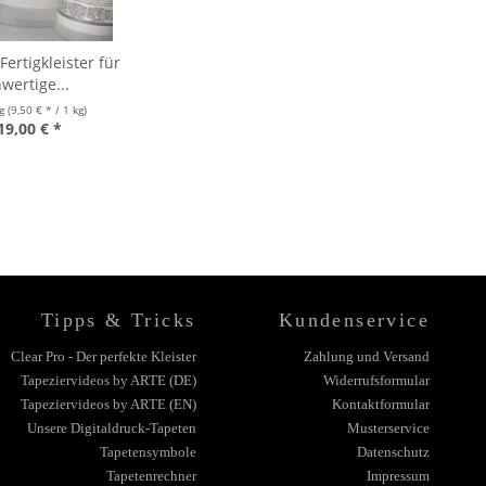
ertigkleister für
wertige...
kg
(9,50 € * / 1 kg)
19,00 € *
Tipps & Tricks
Kundenservice
Clear Pro - Der perfekte Kleister
Zahlung und Versand
Tapeziervideos by ARTE (DE)
Widerrufsformular
Tapeziervideos by ARTE (EN)
Kontaktformular
Unsere Digitaldruck-Tapeten
Musterservice
Tapetensymbole
Datenschutz
Tapetenrechner
Impressum