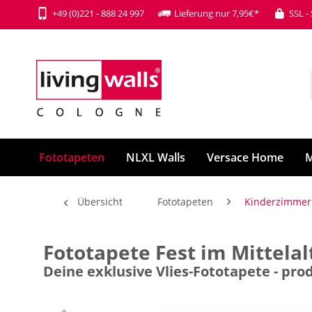
+49 (0)221 - 888 24 997
Lieferung nur 7,95€*
SSL -
Fototapeten
NLXL Walls
Versace Home
M
Übersicht
Fototapeten
Kinderzimmer
Fototapete Fest im Mittel
Deine exklusive Vlies-Fototapete - p