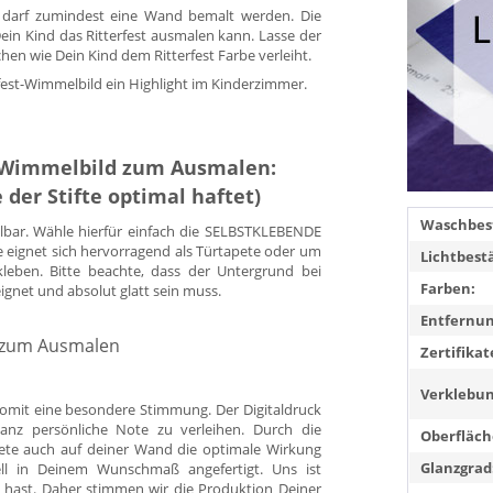
zt darf zumindest eine Wand bemalt werden. Die
Dein Kind das Ritterfest ausmalen kann. Lasse der
chen wie Dein Kind dem Ritterfest Farbe verleiht.
rfest-Wimmelbild ein Highlight im Kinderzimmer.
r, Wimmelbild zum Ausmalen:
der Stifte optimal haftet)
Waschbest
llbar. Wähle hierfür einfach die SELBSTKLEBENDE
e eignet sich hervorragend als Türtapete oder um
Lichtbest
kleben. Bitte beachte, dass der Untergrund bei
Farben:
eignet und absolut glatt sein muss.
Entfernun
d zum Ausmalen
Zertifikat
Verklebun
omit eine besondere Stimmung. Der Digitaldruck
anz persönliche Note zu verleihen. Durch die
Oberfläch
pete auch auf deiner Wand die optimale Wirkung
Glanzgrad
duell in Deinem Wunschmaß angefertigt. Uns ist
 hast. Daher stimmen wir die Produktion Deiner