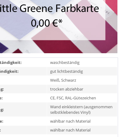
ändigkeit:
waschbeständig
ändigkeit:
gut lichtbeständig
Weiß, Schwarz
g:
trocken abziehbar
e:
CE, FSC, RAL-Gütezeichen
Wand einkleistern (ausgenommen
g:
selbstklebendes Vinyl)
e:
wählbar nach Material
:
wählbar nach Material