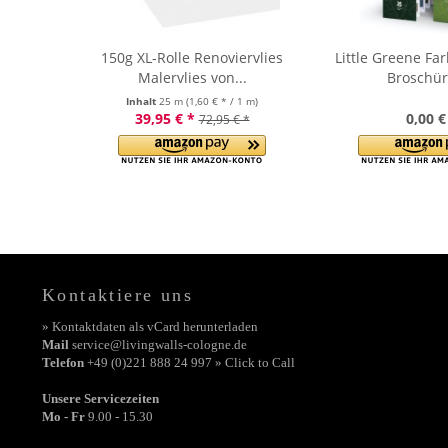
150g XL-Rolle Renoviervlies
Little Greene Fa
Malervlies von...
Broschür
Inhalt
25 m
(1,60 € * / 1 m)
39,95 € *
0,00 €
72,95 € *
Kontaktiere uns
» Kontaktdaten als vCard herunterladen
Mail
service@livingwalls-cologne.de
Telefon
+49 (0)221 888 24 997 » Click to Call
Unsere Servicezeiten
Mo - Fr
9.00 - 15.30