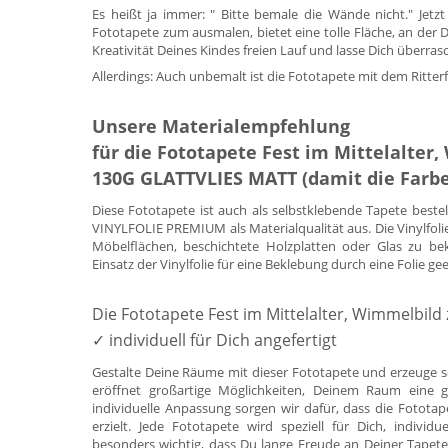
Es heißt ja immer: " Bitte bemale die Wände nicht." Jet
Fototapete zum ausmalen, bietet eine tolle Fläche, an der 
Kreativität Deines Kindes freien Lauf und lasse Dich überras
Allerdings: Auch unbemalt ist die Fototapete mit dem Ritte
Unsere Materialempfehlung
für die Fototapete Fest im Mittelalte
130G GLATTVLIES MATT (damit die Farbe 
Diese Fototapete ist auch als selbstklebende Tapete beste
VINYLFOLIE PREMIUM als Materialqualität aus. Die Vinylfoli
Möbelflächen, beschichtete Holzplatten oder Glas zu be
Einsatz der Vinylfolie für eine Beklebung durch eine Folie ge
Die Fototapete Fest im Mittelalter, Wimmelbil
✓ individuell für Dich angefertigt
Gestalte Deine Räume mit dieser Fototapete und erzeuge s
eröffnet großartige Möglichkeiten, Deinem Raum eine g
individuelle Anpassung sorgen wir dafür, dass die Fotota
erzielt. Jede Fototapete wird speziell für Dich, indivi
besonders wichtig, dass Du lange Freude an Deiner Tapete