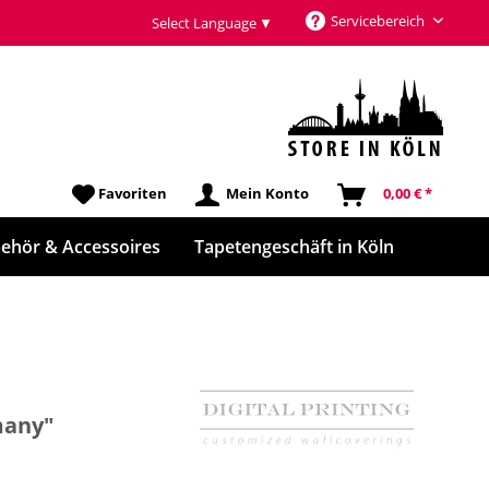
Servicebereich
Select Language
▼
Favoriten
Mein Konto
0,00 € *
ehör & Accessoires
Tapetengeschäft in Köln
many"