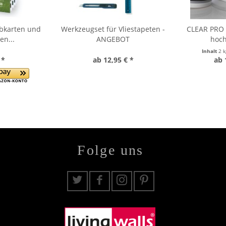
rbkarten und
Werkzeugset für Vliestapeten -
CLEAR PRO F
en...
ANGEBOT
hoch
Inhalt
2 
 *
ab 12,95 € *
ab 
Folge uns