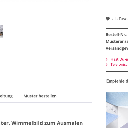
als Favo
Bestell-Nr.:
Musteransa
Versandgew
Hast Du ei
Telefonis
Empfehle d
eitung
Muster bestellen
alter, Wimmelbild zum Ausmalen