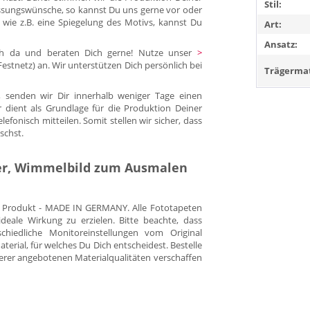
Stil:
ssungswünsche, so kannst Du uns gerne vor oder
 wie z.B. eine Spiegelung des Motivs, kannst Du
Art:
Ansatz:
Dich da und beraten Dich gerne! Nutze unser
>
. Festnetz) an. Wir unterstützen Dich persönlich bei
Trägermat
 senden wir Dir innerhalb weniger Tage einen
r dient als Grundlage für die Produktion Deiner
fonisch mitteilen. Somit stellen wir sicher, dass
schst.
ter, Wimmelbild zum Ausmalen
es Produkt - MADE IN GERMANY. Alle Fototapeten
eale Wirkung zu erzielen. Bitte beachte, dass
hiedliche Monitoreinstellungen vom Original
rial, für welches Du Dich entscheidest. Bestelle
erer angebotenen Materialqualitäten verschaffen