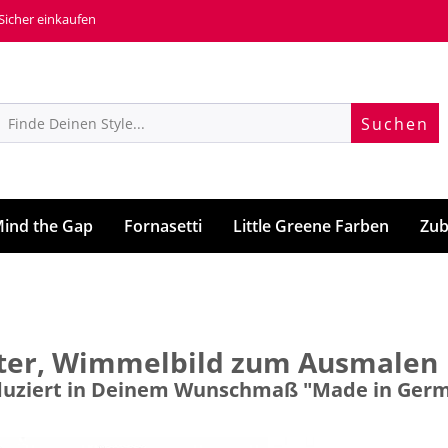
 Sicher einkaufen
Suchen
ind the Gap
Fornasetti
Little Greene Farben
Zub
alter, Wimmelbild zum Ausmalen
roduziert in Deinem Wunschmaß "Made in Ger