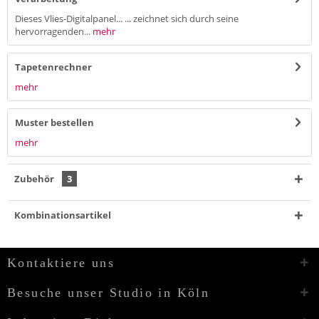
Dieses Vlies-Digitalpanel... ... zeichnet sich durch seine
hervorragenden...
mehr
Tapetenrechner
mehr
Muster bestellen
mehr
Zubehör
3
Kombinationsartikel
Kontaktiere uns
Besuche unser Studio in Köln