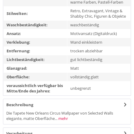
warme Farben, Pastell-Farben
Retro, Extravagant, Vintage &
Stilwelten:
Shabby Chic, Figuren & Objekte
Waschbeständigkeit:
waschbeständig
Ansatz:
Motivansatz (Digitaldruck)
Verklebung:
Wand einkleistern
Entfernung:
trocken abziehbar
Lichtbeständigkeit:
gut lichtbeständig
Glanzgrad:
Matt
Oberfläche:
vollständig glatt
voraussichtlich verfügbar bis
unbegrenzt
Mitte/Ende des Jahres:
Beschreibung
Die Tapete New Orleans Circus Wallpaper von Selected Walls
elegante, matte Oberfläche...
mehr
Verarbeitung