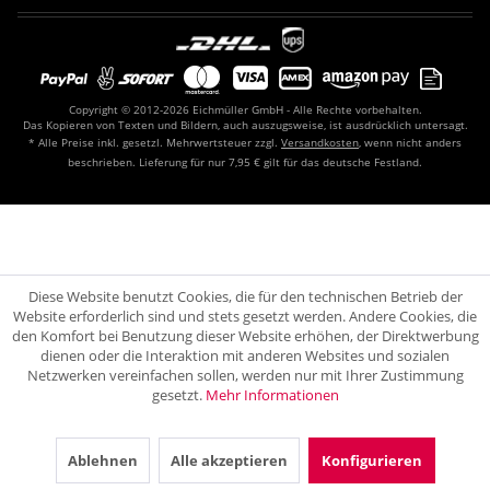
Copyright © 2012-2026 Eichmüller GmbH - Alle Rechte vorbehalten.
Das Kopieren von Texten und Bildern, auch auszugsweise, ist ausdrücklich untersagt.
* Alle Preise inkl. gesetzl. Mehrwertsteuer zzgl.
Versandkosten
, wenn nicht anders
beschrieben. Lieferung für nur 7,95 € gilt für das deutsche Festland.
Diese Website benutzt Cookies, die für den technischen Betrieb der
Website erforderlich sind und stets gesetzt werden. Andere Cookies, die
den Komfort bei Benutzung dieser Website erhöhen, der Direktwerbung
dienen oder die Interaktion mit anderen Websites und sozialen
Netzwerken vereinfachen sollen, werden nur mit Ihrer Zustimmung
gesetzt.
Mehr Informationen
Ablehnen
Alle akzeptieren
Konfigurieren