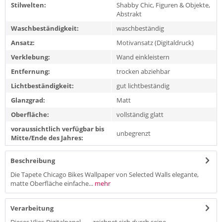
Stilwelten:
Shabby Chic, Figuren & Objekte,
Abstrakt
Waschbeständigkeit:
waschbeständig
Ansatz:
Motivansatz (Digitaldruck)
Verklebung:
Wand einkleistern
Entfernung:
trocken abziehbar
Lichtbeständigkeit:
gut lichtbeständig
Glanzgrad:
Matt
Oberfläche:
vollständig glatt
voraussichtlich verfügbar bis
unbegrenzt
Mitte/Ende des Jahres:
Beschreibung
Die Tapete Chicago Bikes Wallpaper von Selected Walls elegante,
matte Oberfläche einfache...
mehr
Verarbeitung