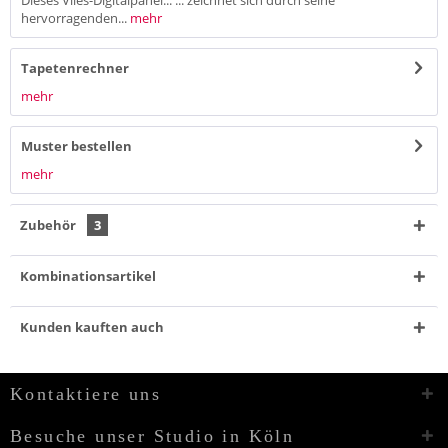
Dieses Vlies-Digitalpanel... ... zeichnet sich durch seine
hervorragenden...
mehr
Tapetenrechner
mehr
Muster bestellen
mehr
Zubehör
3
Kombinationsartikel
Kunden kauften auch
Kontaktiere uns
Besuche unser Studio in Köln