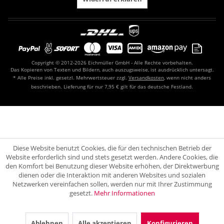
Copyright © 2012-2026 Eichmüller GmbH - Alle Rechte vorbehalten.
Das Kopieren von Texten und Bildern, auch auszugsweise, ist ausdrücklich untersagt.
* Alle Preise inkl. gesetzl. Mehrwertsteuer zzgl.
Versandkosten
, wenn nicht anders
beschrieben. Lieferung für nur 7,95 € gilt für das deutsche Festland.
Diese Website benutzt Cookies, die für den technischen Betrieb der
Website erforderlich sind und stets gesetzt werden. Andere Cookies, die
den Komfort bei Benutzung dieser Website erhöhen, der Direktwerbung
dienen oder die Interaktion mit anderen Websites und sozialen
Netzwerken vereinfachen sollen, werden nur mit Ihrer Zustimmung
gesetzt.
Mehr Informationen
Ablehnen
Alle akzeptieren
Konfigurieren