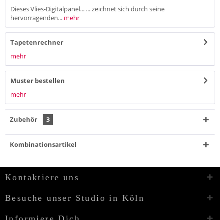
Dieses Vlies-Digitalpanel... ... zeichnet sich durch seine
hervorragenden...
mehr
Tapetenrechner
mehr
Muster bestellen
mehr
Zubehör
3
Kombinationsartikel
Kontaktiere uns
Besuche unser Studio in Köln
Informiere Dich