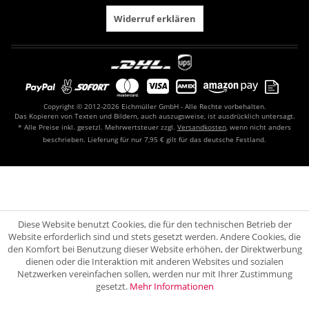
Widerruf erklären
Copyright © 2012-2026 Eichmüller GmbH - Alle Rechte vorbehalten.
Das Kopieren von Texten und Bildern, auch auszugsweise, ist ausdrücklich untersagt.
* Alle Preise inkl. gesetzl. Mehrwertsteuer zzgl.
Versandkosten
, wenn nicht anders
beschrieben. Lieferung für nur 7,95 € gilt für das deutsche Festland.
Diese Website benutzt Cookies, die für den technischen Betrieb der
Website erforderlich sind und stets gesetzt werden. Andere Cookies, die
den Komfort bei Benutzung dieser Website erhöhen, der Direktwerbung
dienen oder die Interaktion mit anderen Websites und sozialen
Netzwerken vereinfachen sollen, werden nur mit Ihrer Zustimmung
gesetzt.
Mehr Informationen