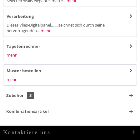
Selected Walls elegante, matte...
mehr
Verarbeitung
Dieses Vlies-Digitalpanel... ... zeichnet sich durch seine
hervorragenden...
mehr
Tapetenrechner
mehr
Muster bestellen
mehr
Zubehör
3
Kombinationsartikel
Kontaktiere uns