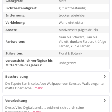
Glanzgrad:
Matt
Lichtbeständigkeit:
gut lichtbeständig
Entfernung:
trocken abziehbar
Verklebung:
Wand einkleistern
Ansatz:
Motivansatz (Digitaldruck)
Grau bis Schwarz, Blau bis
Farbwelten:
Violett, dunkele Farben, kräftige
Farben, kühle Farben
Stilwelten:
Floral & Botanik
voraussichtlich verfügbar bis
unbegrenzt
Mitte/Ende des Jahres:
Beschreibung
Die Tapete San Nicolas Aloe Wallpaper von Selected Walls elegante,
matte Oberfläche...
mehr
Verarbeitung
Dieses Vlies-Digitalpanel... ... zeichnet sich durch seine