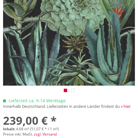
Lieferzeit ca. 9-14 Werktage
Innerhalb Deutschland. Lieferzeiten in andere Länder findest du
» hier
239,00 € *
Inhalt:
4.68 m² (51,07 € * / 1 m²)
Preise inkl. MwSt.
zzgl. Versand