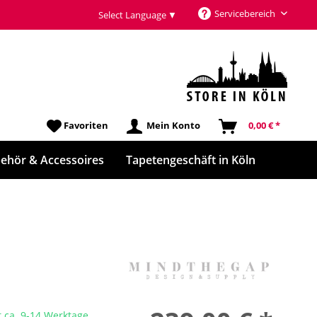
Servicebereich
Select Language
▼
Favoriten
Mein Konto
0,00 € *
ehör & Accessoires
Tapetengeschäft in Köln
t ca. 9-14 Werktage