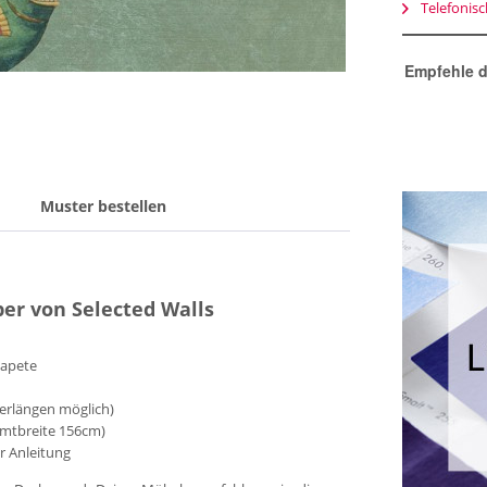
Telefonis
Empfehle d
Muster bestellen
per von Selected Walls
tapete
erlängen möglich)
amtbreite 156cm)
er Anleitung