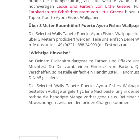
Runde die Raumgestaltung ab - für weitere Wände, d
hochwertigen
Lacke und Farben von Little Greene
. Fü
Farbkarten mit Echtfarbmustern von Little Greene
hinzu un
Tapete Puerto Ayora Fishes Wallpaper.
Über 3 Meter Raumhöhe? Puerto Ayora Fishes Wallpape
Die Selected Walls Tapete Puerto Ayora Fishes Wallpaper 
über 3 Metern produziert werden. Teile uns einfach Dein
rufe uns unter +49 (0)221 - 888 24 999 (dt. Festnetz) an.
! Wichtige Hinweise !
An Deinem Bildschirm dargestellte Farben und Effekte u
Möchtest Du Dir vorab einen Eindruck von Farben, Qu
verschaffen, so bestelle einfach ein Handmuster. Handmust
DIN A5 geliefert.
Die Selected Walls Tapete Puerto Ayora Fishes Wallpap
bestellten Auflage angefertigt. Eine Nachbestellung in der se
rechne die benötigte Menge vorher genau aus. Bei einer N
Abweichungen zwischen den beiden Chargen kommen.