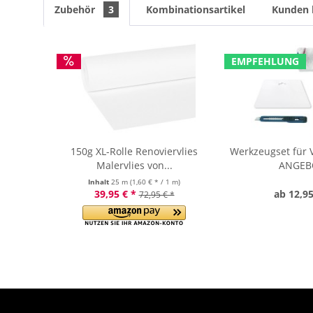
Zubehör
3
Kombinationsartikel
Kunden 
EMPFEHLUNG
150g XL-Rolle Renoviervlies
Werkzeugset für V
Malervlies von...
ANGEB
Inhalt
25 m
(1,60 € * / 1 m)
39,95 € *
ab 12,95
72,95 € *