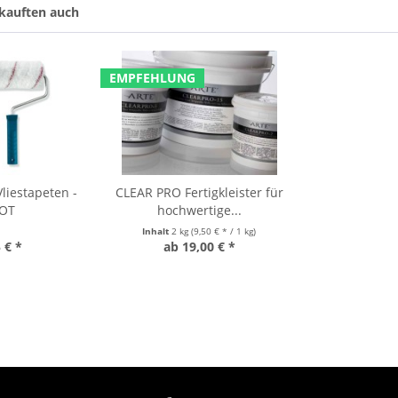
kauften auch
EMPFEHLUNG
liestapeten -
CLEAR PRO Fertigkleister für
OT
hochwertige...
Inhalt
2 kg
(9,50 € * / 1 kg)
 € *
ab 19,00 € *