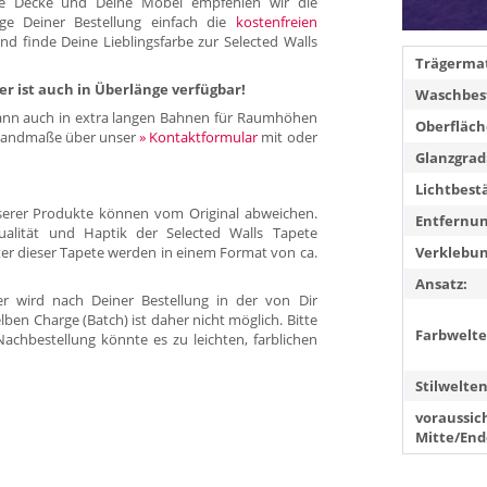
ie Decke und Deine Möbel empfehlen wir die
ge Deiner Bestellung einfach die
kostenfreien
d finde Deine Lieblingsfarbe zur Selected Walls
Trägermat
r ist auch in Überlänge verfügbar!
Waschbest
kann auch in extra langen Bahnen für Raumhöhen
Oberfläch
e Wandmaße über unser
» Kontaktformular
mit oder
Glanzgrad
Lichtbest
nserer Produkte können vom Original abweichen.
Entfernun
alität und Haptik der Selected Walls Tapete
er dieser Tapete werden in einem Format von ca.
Verklebun
Ansatz:
er wird nach Deiner Bestellung in der von Dir
lben Charge (Batch) ist daher nicht möglich. Bitte
Farbwelte
achbestellung könnte es zu leichten, farblichen
Stilwelten
voraussich
Mitte/End