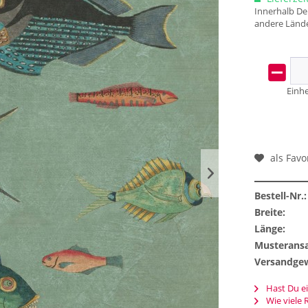
Innerhalb Deu
andere Lände
Einhe
als Favo
Bestell-Nr.:
Breite:
Länge:
Musteransa
Versandgew
Hast Du ei
Wie viele 