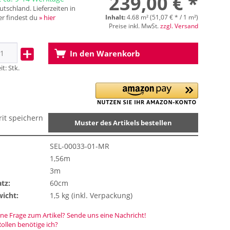
239,00 € *
tschland. Lieferzeiten in
r findest du
» hier
Inhalt:
4.68 m² (51,07 € * / 1 m²)
Preise inkl. MwSt.
zzgl. Versand
In den
Warenkorb
it:
Stk.
rit speichern
Muster des Artikels bestellen
SEL-00033-01-MR
1,56m
3m
tz:
60cm
icht:
1,5 kg (inkl. Verpackung)
ne Frage zum Artikel? Sende uns eine Nachricht!
Rollen benötige ich?