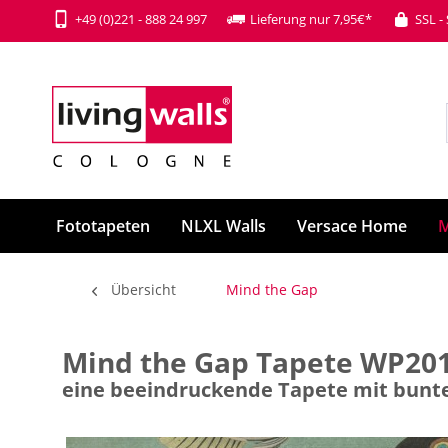
+49 (0)221 - 888 24 997
Lieferung nur 7,95€*
SSL -
Fototapeten
NLXL Walls
Versace Home
M
Übersicht
Mind the Gap
Mind the Gap Tapete WP201
eine beeindruckende Tapete mit bunte