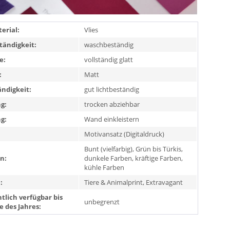
erial:
Vlies
ändigkeit:
waschbeständig
e:
vollständig glatt
:
Matt
ändigkeit:
gut lichtbeständig
g:
trocken abziehbar
g:
Wand einkleistern
Motivansatz (Digitaldruck)
Bunt (vielfarbig), Grün bis Türkis,
n:
dunkele Farben, kräftige Farben,
kühle Farben
:
Tiere & Animalprint, Extravagant
tlich verfügbar bis
unbegrenzt
e des Jahres: