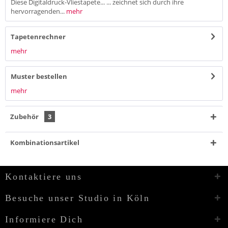
Diese Digitaldruck-Vliestapete... ... zeichnet sich durch ihre
hervorragenden...
mehr
Tapetenrechner
mehr
Muster bestellen
mehr
Zubehör
3
Kombinationsartikel
Kontaktiere uns
Besuche unser Studio in Köln
Informiere Dich