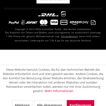
Copyright © 2012-2026 Eichmüller GmbH - Alle Rechte vorbehalten.
Das Kopieren von Texten und Bildern, auch auszugsweise, ist ausdrücklich untersagt.
* Alle Preise inkl. gesetzl. Mehrwertsteuer zzgl.
Versandkosten
, wenn nicht anders
beschrieben. Lieferung für nur 7,95 € gilt für das deutsche Festland.
Diese Website benutzt Cookies, die für den technischen Betrieb der
Website erforderlich sind und stets gesetzt werden. Andere Cookies, die
den Komfort bei Benutzung dieser Website erhöhen, der Direktwerbung
dienen oder die Interaktion mit anderen Websites und sozialen
Netzwerken vereinfachen sollen, werden nur mit Ihrer Zustimmung
gesetzt.
Mehr Informationen
Ablehnen
Alle akzeptieren
Konfigurieren