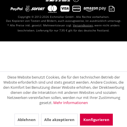
Copyright © 2012-2026 Eichmüller GmbH - Alle Rechte vorbehalten.
Das Kopieren von Texten und Bildern, auch auszugsweise, ist ausdrücklich untersagt.
* Alle Preise inkl. gesetzl. Mehrwertsteuer zzgl.
Versandkosten
, wenn nicht anders
beschrieben. Lieferung für nur 7,95 € gilt für das deutsche Festland.
Diese Website benutzt Cookies, die für den technischen Betrieb der
Website erforderlich sind und stets gesetzt werden. Andere Cookies, die
den Komfort bei Benutzung dieser Website erhöhen, der Direktwerbung
dienen oder die Interaktion mit anderen Websites und sozialen
Netzwerken vereinfachen sollen, werden nur mit Ihrer Zustimmung
gesetzt.
Mehr Informationen
Ablehnen
Alle akzeptieren
Konfigurieren