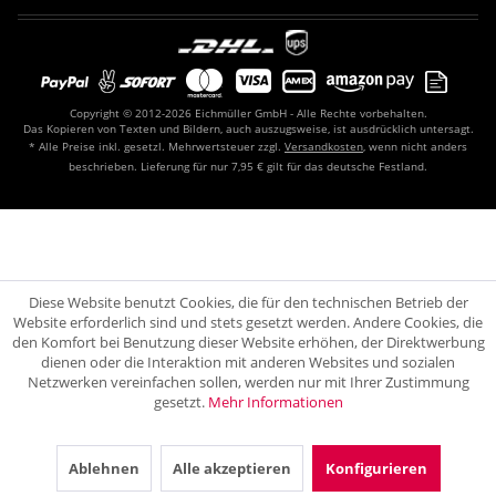
Copyright © 2012-2026 Eichmüller GmbH - Alle Rechte vorbehalten.
Das Kopieren von Texten und Bildern, auch auszugsweise, ist ausdrücklich untersagt.
* Alle Preise inkl. gesetzl. Mehrwertsteuer zzgl.
Versandkosten
, wenn nicht anders
beschrieben. Lieferung für nur 7,95 € gilt für das deutsche Festland.
Diese Website benutzt Cookies, die für den technischen Betrieb der
Website erforderlich sind und stets gesetzt werden. Andere Cookies, die
den Komfort bei Benutzung dieser Website erhöhen, der Direktwerbung
dienen oder die Interaktion mit anderen Websites und sozialen
Netzwerken vereinfachen sollen, werden nur mit Ihrer Zustimmung
gesetzt.
Mehr Informationen
Ablehnen
Alle akzeptieren
Konfigurieren